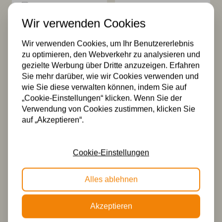
Wir verwenden Cookies
Wir verwenden Cookies, um Ihr Benutzererlebnis
zu optimieren, den Webverkehr zu analysieren und
gezielte Werbung über Dritte anzuzeigen. Erfahren
Tiffany
Tiffany Stehlampe
Sie mehr darüber, wie wir Cookies verwenden und
Hängeleuchte “Fly
Schwarz “Fly
Away” – Ø 35 cm |
Away” – Ø 35 cm
wie Sie diese verwalten können, indem Sie auf
Kettenaufhängung
„Cookie-Einstellungen“ klicken. Wenn Sie der
528,00
& handgefertigtes
Verwendung von Cookies zustimmen, klicken Sie
Glas
auf „Akzeptieren“.
378,00
Cookie-Einstellungen
Alles ablehnen
Akzeptieren