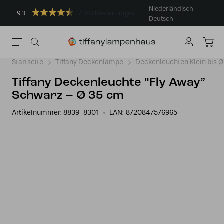
Niederländisch
9.3
383 Bewertungen
Deutsch
Startseite
Tiffany Deckenlampe
Deckenleuchten Klein bis 
Tiffany Deckenleuchte “Fly Away”
Schwarz – Ø 35 cm
Artikelnummer:
8839-8301
EAN:
8720847576965