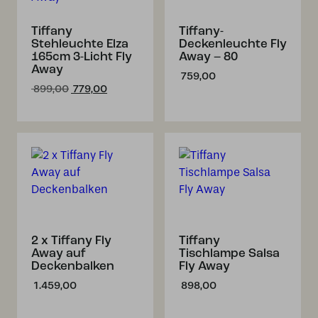
Tiffany
Tiffany-
Stehleuchte Elza
Deckenleuchte Fly
165cm 3-Licht Fly
Away – 80
Away
759,00
Ursprünglicher
Aktueller
899,00
779,00
Preis
Preis
war:
ist:
€ 899,00
€ 779,00.
2 x Tiffany Fly
Tiffany
Away auf
Tischlampe Salsa
Deckenbalken
Fly Away
1.459,00
898,00