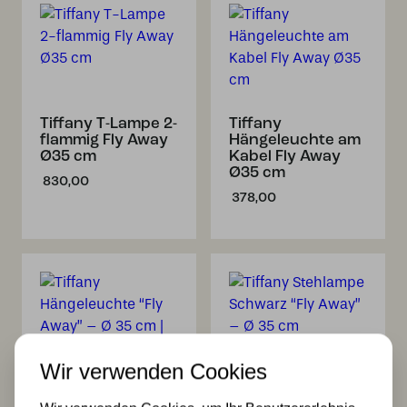
Tiffany T-Lampe 2-
Tiffany
flammig Fly Away
Hängeleuchte am
Ø35 cm
Kabel Fly Away
Ø35 cm
830,00
378,00
Wir verwenden Cookies
Tiffany
Tiffany Stehlampe