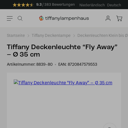
9.3
383 Bewertungen
Niederländisch
Deutsch
Startseite
Tiffany Deckenlampe
Deckenleuchten Klein bis 
Tiffany Deckenleuchte “Fly Away”
– Ø 35 cm
Artikelnummer:
8839-80
EAN:
8720847579553