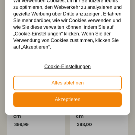
Hängeleuchte “Fly
Schwarz “Fly
Wir verwenden Cookies, um Ihr Benutzererlebnis
Away” – Ø 35 cm |
Away” – Ø 35 cm
zu optimieren, den Webverkehr zu analysieren und
Kettenaufhängung
528,00
gezielte Werbung über Dritte anzuzeigen. Erfahren
& handgefertigtes
Sie mehr darüber, wie wir Cookies verwenden und
Glas
wie Sie diese verwalten können, indem Sie auf
378,00
„Cookie-Einstellungen“ klicken. Wenn Sie der
Verwendung von Cookies zustimmen, klicken Sie
auf „Akzeptieren“.
Cookie-Einstellungen
Alles ablehnen
Tiffany
Tiffany
Akzeptieren
Verlängerte
Deckenleuchte
Deckenleuchte
“Fly Away”
“Fly Away” – Ø 35
Schwarz – Ø 35
cm
cm
399,99
388,00