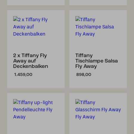
war:
ist:
€ 899,00
€ 779,00.
2 x Tiffany Fly
Tiffany
Away auf
Tischlampe Salsa
Deckenbalken
Fly Away
1.459,00
898,00