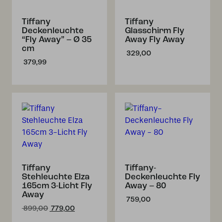
Tiffany
Tiffany
Deckenleuchte
Glasschirm Fly
“Fly Away” – Ø 35
Away Fly Away
cm
329,00
379,99
Tiffany
Tiffany-
Stehleuchte Elza
Deckenleuchte Fly
165cm 3-Licht Fly
Away – 80
Away
759,00
Ursprünglicher
Aktueller
899,00
779,00
Preis
Preis