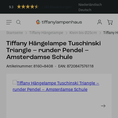
Niederländisch
9.3
383 Bewertungen
Deutsch
Startseite
Tiffany Hängelampe
Klein bis Ø25cm
Tiffany 
Tiffany Hängelampe Tuschinski
Triangle – runder Pendel –
Amsterdamse Schule
Artikelnummer:
8160+8408
EAN:
8720847576118