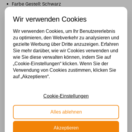
Farbe Gestell: Schwarz
Stil: Amsterdamse Schule / Tiffany
Wir verwenden Cookies
Eine elegante Tiffany Hängelampe mit dreieckigem
Wir verwenden Cookies, um Ihr Benutzererlebnis
Glasschirm – ein stilvolles Highlight für jedes
zu optimieren, den Webverkehr zu analysieren und
Interieur.
gezielte Werbung über Dritte anzuzeigen. Erfahren
Sie mehr darüber, wie wir Cookies verwenden und
Spezifikationen
wie Sie diese verwalten können, indem Sie auf
„Cookie-Einstellungen“ klicken. Wenn Sie der
Fassung
Verwendung von Cookies zustimmen, klicken Sie
auf „Akzeptieren“.
E27
Marke
Cookie-Einstellungen
Art Deco Trade
Alles ablehnen
Material
Glas
Akzeptieren