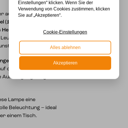
Einstellungen“ klicken. Wenn Sie der
Verwendung von Cookies zustimmen, klicken
der authentischen
Sie auf „Akzeptieren“.
el (1919–1929)
, dem
s
Hendrik Cornelis
Cookie-Einstellungen
e Leuchte nicht nur
unsthistorischen Wert.
Alles ablehnen
ngestange von 55 cm
Akzeptieren
 auf die gewünschte
le Aufhängung sorgt für
iese Lampe eine
le Beleuchtung – ideal
er einem Tisch.