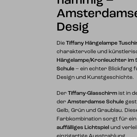
flammig –
Amsterdamse
Desig
Die
Tiffany Hängelampe Tuschi
charaktervolle und künstleri
Hängelampe/Kronleuchter im 
Schule
– ein echter Blickfang 
Design und Kunstgeschichte.
Der
Tiffany-Glasschirm
ist in 
der
Amsterdamse Schule
gest
Gelb, Grün und Graublau. Die
Farbkombination sorgt für ei
auffälliges Lichtspiel
und verlei
einzigartige Ausstrahlung.