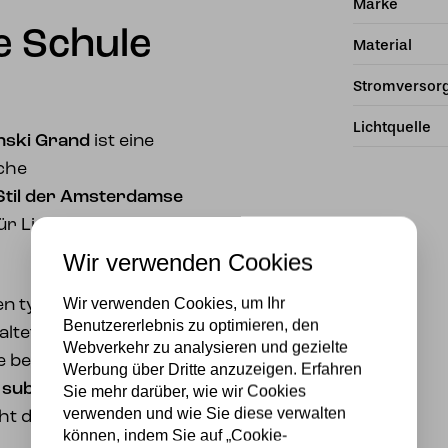
Marke
 Schule
Material
Stromversor
Lichtquelle
nski Grand
ist eine
sche
Stil der Amsterdamse
für Liebhaber von
Wir verwenden Cookies
Wir verwenden Cookies, um Ihr
den typischen Farben
Benutzererlebnis zu optimieren, den
altet: warmes Orange,
Webverkehr zu analysieren und gezielte
se besondere
Werbung über Dritte anzuzeigen. Erfahren
n
subtiles, aber
Sie mehr darüber, wie wir Cookies
verwenden und wie Sie diese verwalten
ht der Lampe eine
können, indem Sie auf „Cookie-