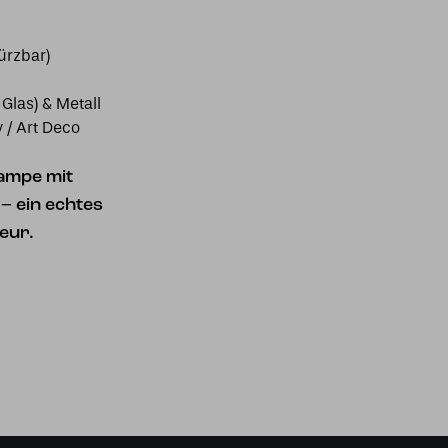
ürzbar)
 Glas) & Metall
y / Art Deco
lampe mit
– ein echtes
eur.