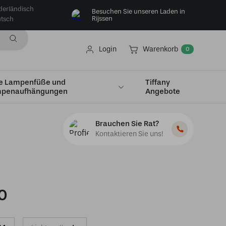
derländisch
Besuchen Sie unseren Laden in
Rijssen
tsch
Login
Warenkorb
0
e Lampenfüße und
Tiffany
penaufhängungen
Angebote
ig
Brauchen Sie Rat?
Kontaktieren Sie uns!
0