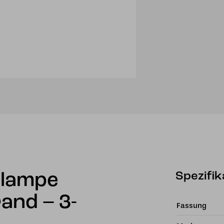
Schule
Desig
Menge
Spezifik
elampe
and – 3-
Fassung