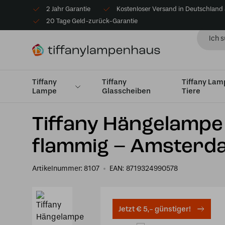
2 Jahr Garantie
Kostenloser Versand in Deutschland
20 Tage Geld-zurück-Garantie
Tiffany
Tiffany
Tiffany La
Lampe
Glasscheiben
Tiere
Startseite
Tiffany Hängelampe
Uplighter
Tiffany 
Tiffany Hängelampe 
flammig – Amsterda
Artikelnummer:
8107
EAN:
8719324990578
Jetzt € 5,- günstiger!