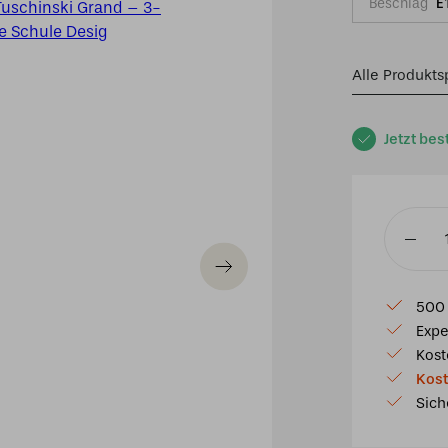
Beschlag
E
Alle Produkts
Jetzt bes
Tiffany
Hängel
Tuschins
500 
Grand
Expe
–
Kost
3-
Kost
flammig
Sich
–
Amster