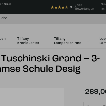
 ab 99 €
Nie
383
9.3
Bewertungen
Deu
mpen
Tiffany
Tiffany
Los
Kronleuchter
Lampenschirme
Lam
Hängelampe Tuschinski Grand – 3-flammig – Amsterdamse Schule Des
Tuschinski Grand – 3-
mse Schule Desig
269,0