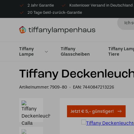
2 Jahr Garantie
Kostenloser Versand in Deutschland
20 Tage Geld-zurück-Garantie
Tiffany
Tiffany
Tiffany La
Lampe
Glasscheiben
Tiere
Startseite
Tiffany Deckenlampe
Deckenleuchte Mediu
Tiffany Deckenleuch
Artikelnummer:
7909-80
EAN:
7440847213226
Jetzt € 5,- günstiger!