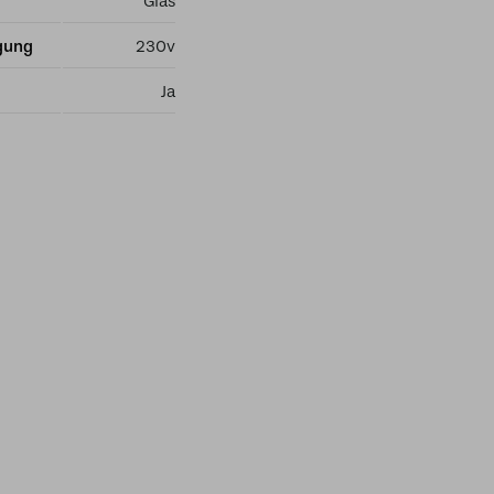
Glas
gung
230v
Ja