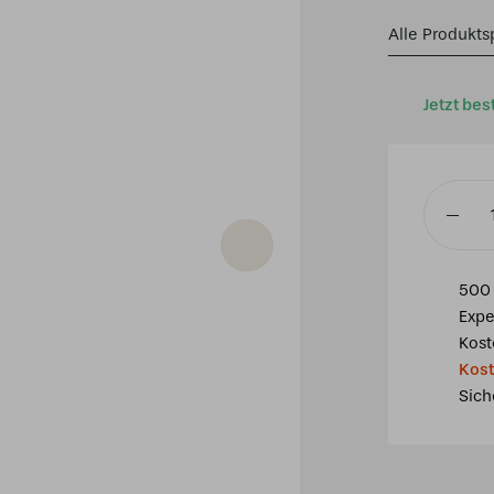
Alle Produkts
Jetzt bes
Tiffany
Deckenl
Calla
500 
Menge
Expe
Kost
Kost
Sich