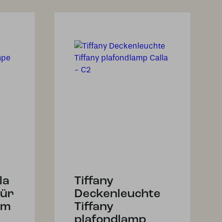
la
Tiffany
für
Deckenleuchte
am
Tiffany
plafondlamp