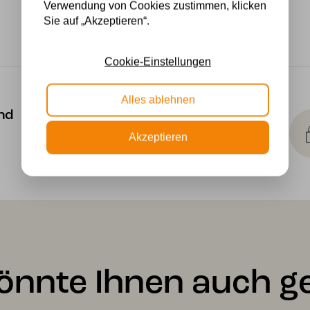
Verwendung von Cookies zustimmen, klicken
Sie auf „Akzeptieren“.
Cookie-Einstellungen
Alles ablehnen
Kostenlose
nd
Lichtquellen
Akzeptieren
Die Bestellung umfasst die
Lichtquelle
önnte Ihnen auch ge