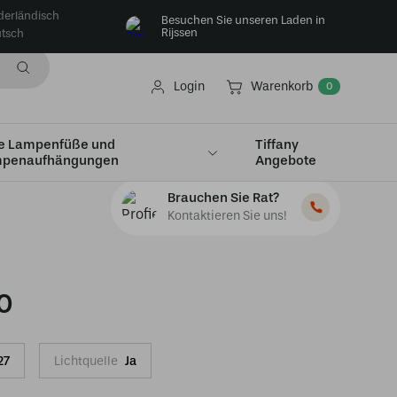
derländisch
Besuchen Sie unseren Laden in
Rijssen
tsch
Login
Warenkorb
0
e Lampenfüße und
Tiffany
penaufhängungen
Angebote
Brauchen Sie Rat?
Kontaktieren Sie uns!
0
27
Lichtquelle
Ja