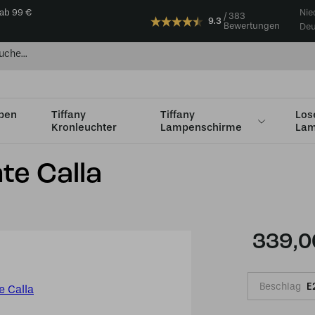
 ab 99 €
Nie
383
9.3
Bewertungen
Deu
mpen
Tiffany
Tiffany
Los
Kronleuchter
Lampenschirme
Lam
m Ø 35 bis Ø 49 cm
Tiffany Deckenleuchte Calla
te Calla
339,0
Beschlag
E