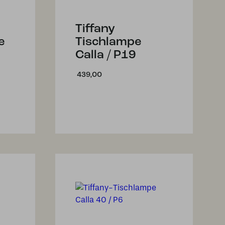
Tiffany
e
Tischlampe
Calla / P19
439,00