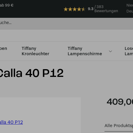
 ab 99 €
Nie
383
9.3
Bewertungen
Deu
mpen
Tiffany
Tiffany
Los
Kronleuchter
Lampenschirme
Lam
Ø36 - Ø49cm
Tiffany Tischlampe Calla 40 P12
Calla 40 P12
409,0
Alle Produkts