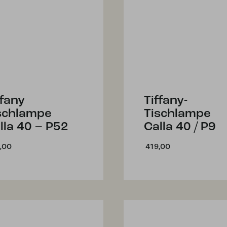
ffany
Tiffany-
schlampe
Tischlampe
lla 40 – P52
Calla 40 / P9
,00
419,00