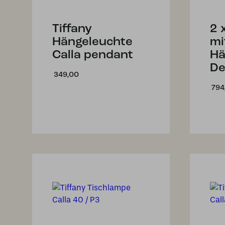
Tiffany
2 
Hängeleuchte
mi
Calla pendant
Hä
De
349,00
794