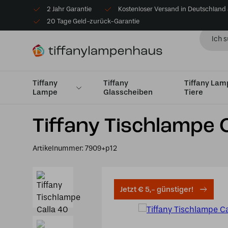
2 Jahr Garantie
Kostenloser Versand in Deutschland
20 Tage Geld-zurück-Garantie
Tiffany
Tiffany
Tiffany La
Lampe
Glasscheiben
Tiere
Startseite
Tiffany Tischlampe
Tischlampen Medium 
Tiffany Tischlampe 
Artikelnummer:
7909+p12
Jetzt € 5,- günstiger!