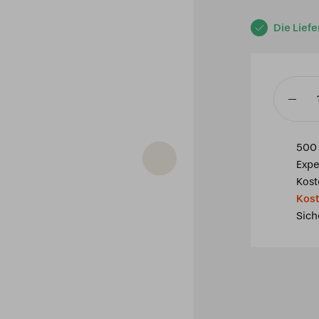
Die Liefe
Tiffany
Tischla
Calla
500 
40
Expe
P12
Kost
Menge
Kost
Sich