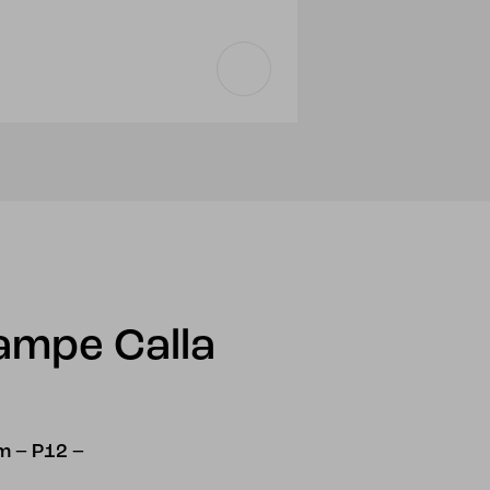
lampe Calla
m – P12 –