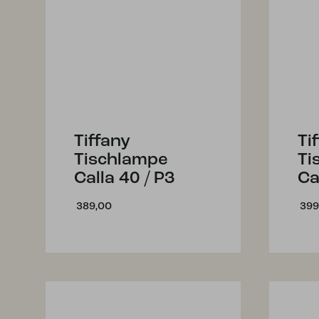
Tiffany
Ti
Tischlampe
Ti
Calla 40 / P3
Ca
389,00
399