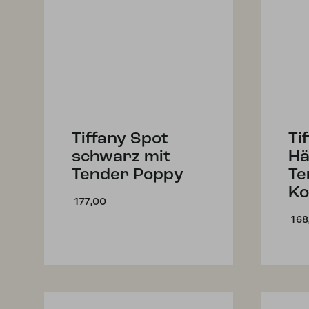
Tiffany Spot
Ti
schwarz mit
Hä
Tender Poppy
Te
Ko
177,00
168