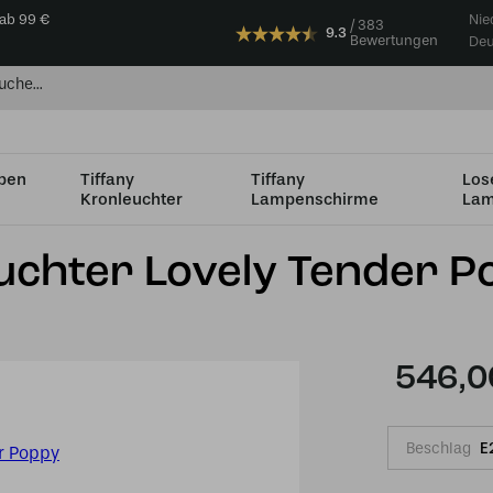
 ab 99 €
Nie
383
9.3
Bewertungen
Deu
mpen
Tiffany
Tiffany
Los
Kronleuchter
Lampenschirme
Lam
ter Lovely Tender Poppy
uchter Lovely Tender P
546,0
Beschlag
E