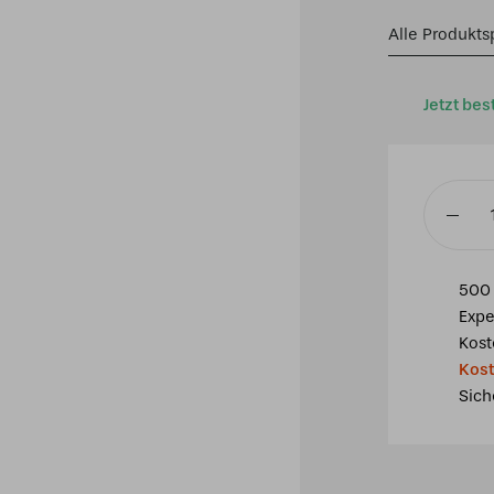
Alle Produkts
Jetzt bes
3-
flammig
Kronleu
500 
Lovely
Expe
Tender
Kost
Poppy
Kost
Menge
Sich