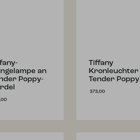
ffany-
Tiffany
ngelampe an
Kronleuchter
nder Poppy-
Tender Poppy
rdel
373,00
,00