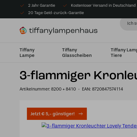
2 Jahr Garantie
Kostenloser Versand in Deutschland
20 Tage Geld-zurück-Garantie
Tiffany
Tiffany
Tiffany La
Lampe
Glasscheiben
Tiere
Startseite
Tiffany Kronleuchter
3-flammiger Kronleuch
3-flammiger Kronle
Artikelnummer:
8200 + 8410
EAN:
8720847574114
Jetzt € 5,- günstiger!