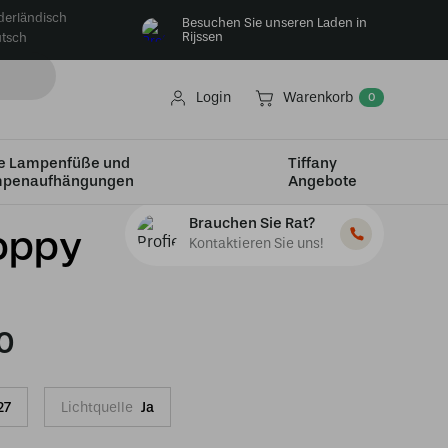
derländisch
Besuchen Sie unseren Laden in
Rijssen
tsch
Login
Warenkorb
0
e Lampenfüße und
Tiffany
penaufhängungen
Angebote
Brauchen Sie Rat?
oppy
Kontaktieren Sie uns!
0
27
Lichtquelle
Ja