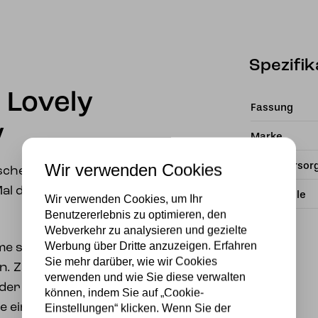
Spezifik
 Lovely
Fassung
y
Marke
Stromversor
Wir verwenden Cookies
che Dreilicht-
Mal der Lovely Tender
Lichtquelle
Wir verwenden Cookies, um Ihr
Benutzererlebnis zu optimieren, den
Webverkehr zu analysieren und gezielte
Werbung über Dritte anzuzeigen. Erfahren
e sein! Eine
Sie mehr darüber, wie wir Cookies
n. Zarte Blütenblätter
verwenden und wie Sie diese verwalten
 der kräftigen
können, indem Sie auf „Cookie-
ne einen schwarzen
Einstellungen“ klicken. Wenn Sie der