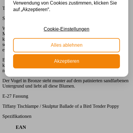
Verwendung von Cookies zustimmen, klicken Sie
Tiffany Tischlampe / Skulptur Ballade of a Bird Tender Poppy
auf „Akzeptieren“.
Spezifikationen
Wie schön kann eine Mohnblume sein! Eine Lieblingsblume vieler
Cookie-Einstellungen
Menschen. Zarte Blütenblätter überlappen sich. An der Basis der
kräftigen Blütenblätter würden wir gerne einen schwarzen Ansatz
sehen, denn im Herzen der Rose lässt sich ein schwarzer Teil
Alles ablehnen
entdecken.
Ein stilisierter BRONZE-Vogel blickt aufmerksam auf die
Akzeptieren
knospende Blume. Vogelgezwitscher in der Natur, wer mag das
nicht?
Der Vogel in Bronze steht munter auf dem patinierten sandfarbenen
Untergrund und liebt all diese Blumen.
E-27 Fassung
Tiffany Tischlampe / Skulptur Ballade of a Bird Tender Poppy
Spezifikationen
EAN