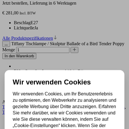
Jetzt bestellen, Lieferung in 6 Werktagen
€
281,00
Incl. BTW
Beschlag
E27
Lichtquelle
Ja
Alle Produktspezifikationen
Tiffany Tischlampe / Skulptur Ballade of a Bird Tender Poppy
Menge
In den Warenkorb
500 m2 großes Lampengeschäft in Rijssen
Experten für Lampen seit 70 Jahren
Wir verwenden Cookies
Kostenloser Versand in Deutschland ab 99 €
Kostenlose Lichtquellen inklusive
Sichere Zahlung im Anschluss mit Klarna
Wir verwenden Cookies, um Ihr Benutzererlebnis
zu optimieren, den Webverkehr zu analysieren und
Artikelnummer:
8200+8412
Kategorie:
Buntglaslampe
,
Lampe
,
gezielte Werbung über Dritte anzuzeigen. Erfahren
Tiffany Lampe Tiere
,
Tiffany Tischlampe
,
Tischlampe aus Buntglas
,
Tischleuchten Klein bis Ø36cm
Sie mehr darüber, wie wir Cookies verwenden und
wie Sie diese verwalten können, indem Sie auf
Beschreibung
„Cookie-Einstellungen“ klicken. Wenn Sie der
Zusätzliche Informationen