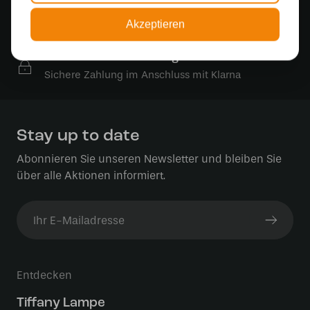
Kostenlose Lichtquellen
Akzeptieren
Die Bestellung umfasst die Lichtquelle
Sichere Online-Zahlung
Sichere Zahlung im Anschluss mit Klarna
Stay up to date
Abonnieren Sie unseren Newsletter und bleiben Sie
über alle Aktionen informiert.
Entdecken
Tiffany Lampe