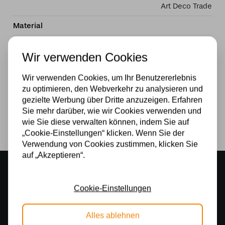
Art Deco Trade
Material
Glas
Wir verwenden Cookies
Stromversorgung
Wir verwenden Cookies, um Ihr Benutzererlebnis
230v
zu optimieren, den Webverkehr zu analysieren und
gezielte Werbung über Dritte anzuzeigen. Erfahren
Lichtquelle
Sie mehr darüber, wie wir Cookies verwenden und
wie Sie diese verwalten können, indem Sie auf
Ja
„Cookie-Einstellungen“ klicken. Wenn Sie der
Verwendung von Cookies zustimmen, klicken Sie
auf „Akzeptieren“.
Stimmungsvoller Showroom
500 m2 großes Lampengeschäft in Rijssen
Cookie-Einstellungen
Kostenloser Versand
Kostenloser Versand in Deutschland ab 99 €
Alles ablehnen