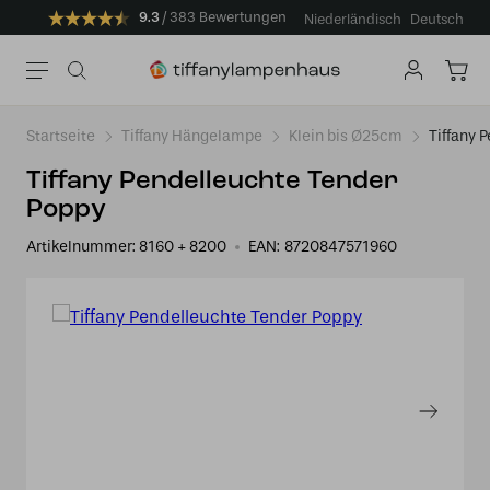
9.3
383 Bewertungen
Niederländisch
Deutsch
Startseite
Tiffany Hängelampe
Klein bis Ø25cm
Tiffany 
Tiffany Pendelleuchte Tender
Poppy
Artikelnummer:
8160 + 8200
EAN:
8720847571960