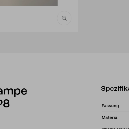
Spezifik
lampe
P8
Fassung
Material
.