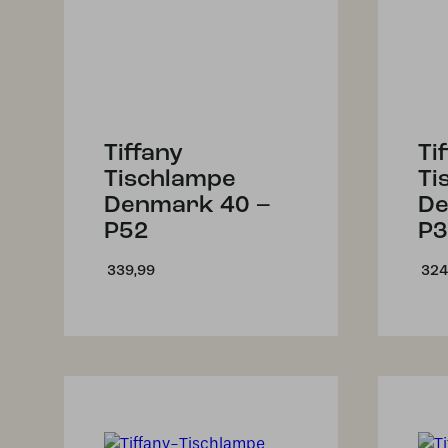
Tiffany
Ti
Tischlampe
Ti
Denmark 40 –
De
P52
P3
339,99
324