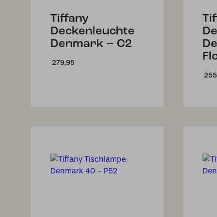
Tiffany
Ti
Deckenleuchte
De
Denmark – C2
De
Fl
279,95
255