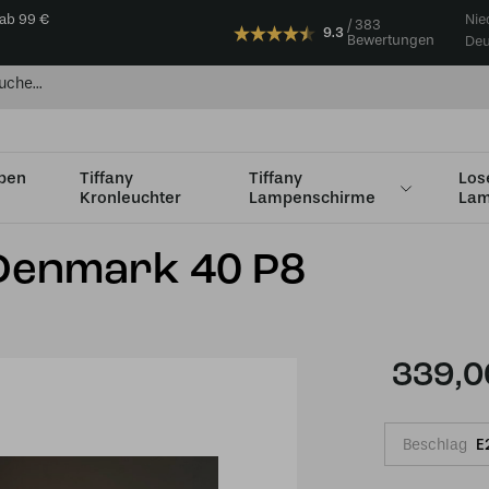
 ab 99 €
Nie
383
9.3
Bewertungen
Deu
mpen
Tiffany
Tiffany
Los
Kronleuchter
Lampenschirme
Lam
Ø36 - Ø49cm
Tiffany Tischlampe Denmark 40 P8
 Denmark 40 P8
339,0
Beschlag
E