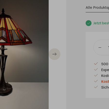
Alle Produkts
Jetzt bes
Tiffany
Tischla
Denmar
500 
40
Expe
P8
Kost
Menge
Kost
Sich