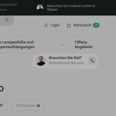
derländisch
Besuchen Sie unseren Laden in
Rijssen
tsch
Login
Warenkorb
0
e Lampenfüße und
Tiffany
penaufhängungen
Angebote
Brauchen Sie Rat?
Kontaktieren Sie uns!
0
27
Lichtquelle
Ja