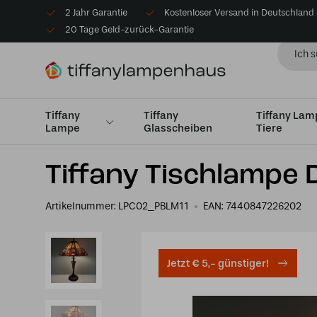
2 Jahr Garantie
Kostenloser Versand in Deutschland
20 Tage Geld-zurück-Garantie
Tiffany
Tiffany
Tiffany La
Lampe
Glasscheiben
Tiere
Startseite
Tiffany Tischlampe
Tischlampen Medium 
Tiffany Tischlampe
Artikelnummer:
LPC02_PBLM11
EAN:
7440847226202
Jetzt € 5,- günstiger!