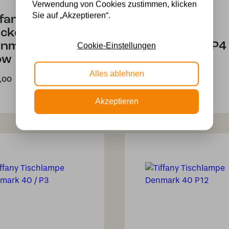
Verwendung von Cookies zustimmen, klicken
Sie auf „Akzeptieren“.
ffany
Tiffany
ckenleuchte
Tischlampe
nmark 40/
Denmark / P4
Cookie-Einstellungen
ow
329,99
Alles ablehnen
,00
Akzeptieren