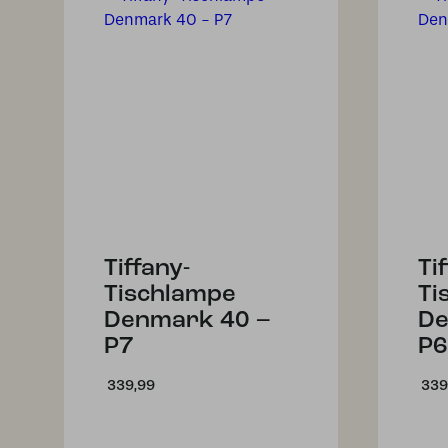
Tiffany-
Ti
Tischlampe
Ti
Denmark 40 –
De
P7
P6
339,99
339