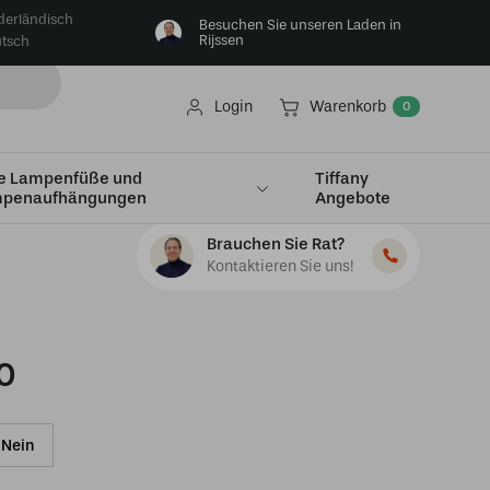
derländisch
Besuchen Sie unseren Laden in
Rijssen
tsch
Login
Warenkorb
0
e Lampenfüße und
Tiffany
penaufhängungen
Angebote
Brauchen Sie Rat?
Kontaktieren Sie uns!
0
Nein