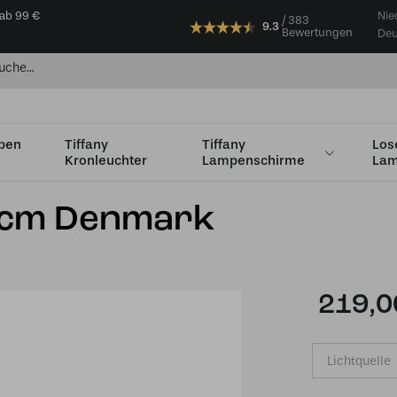
 ab 99 €
Nie
383
9.3
Bewertungen
Deu
mpen
Tiffany
Tiffany
Los
Kronleuchter
Lampenschirme
Lam
36 bis Ø49 cm
Tiffany Schirm Ø 40cm Denmark
40cm Denmark
219,0
Lichtquelle