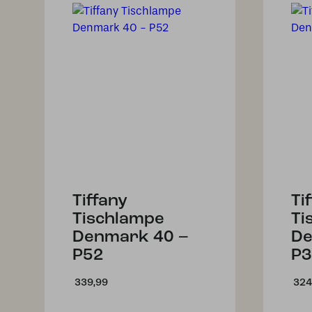
Tiffany
Ti
Tischlampe
Ti
Denmark 40 –
De
P52
P3
339,99
324