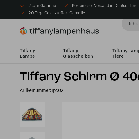
2 Jahr Garantie
Kostenloser Versand in Deutschland
20 Tage Geld-zurück-Garantie
Tiffany
Tiffany
Tiffany La
Lampe
Glasscheiben
Tiere
Startseite
Lampenschirme
Lampenschirme Medium Ø
Tiffany Schirm Ø 
Artikelnummer:
lpc02