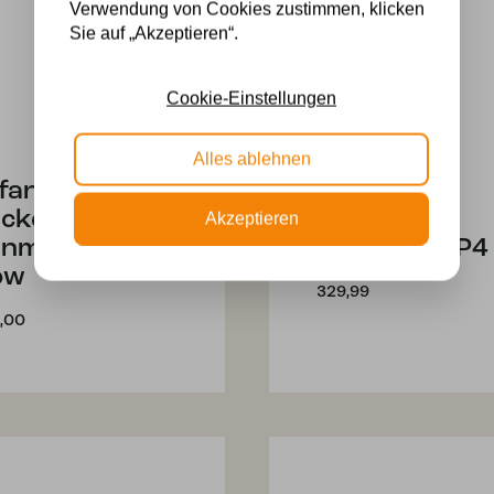
Verwendung von Cookies zustimmen, klicken
Sie auf „Akzeptieren“.
Cookie-Einstellungen
Alles ablehnen
ffany
Tiffany
ckenleuchte
Tischlampe
Akzeptieren
nmark 40/
Denmark / P4
ow
329,99
,00