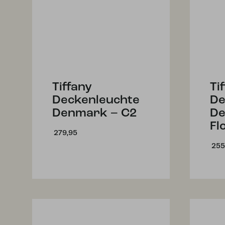
Tiffany
Ti
Deckenleuchte
De
Denmark – C2
De
Fl
279,95
255