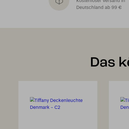
Kostenloser Versand in
Deutschland ab 99 €
Das k