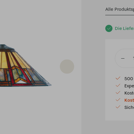
Alle Produkts
Die Liefe
Tiffany
Schirm
Ø
500 
40cm
Expe
Denmar
Kost
Menge
Kost
Sich