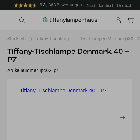
9.3
383 Bewertungen
Niederländisch
Deutsch
Startseite
Tiffany Tischlampe
Tischlampen Medium Ø36 -
Tiffany-Tischlampe Denmark 40 –
P7
Artikelnummer:
lpc02-p7