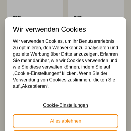
Tiffany
Tiffany
Tischlampe
Tischlampe
Wir verwenden Cookies
Denmark 40 – P52
Denmark 40 / P3
339,99
324,99
Wir verwenden Cookies, um Ihr Benutzererlebnis
zu optimieren, den Webverkehr zu analysieren und
gezielte Werbung über Dritte anzuzeigen. Erfahren
Sie mehr darüber, wie wir Cookies verwenden und
wie Sie diese verwalten können, indem Sie auf
„Cookie-Einstellungen“ klicken. Wenn Sie der
Verwendung von Cookies zustimmen, klicken Sie
auf „Akzeptieren“.
Tiffany
Tiffany
Tischlampe
Tischlampe
Cookie-Einstellungen
Denmark 40 P12
Denmark 40 / P9
354,99
359,99
Alles ablehnen