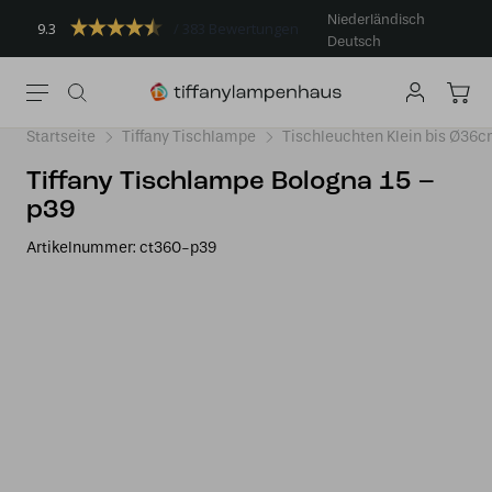
Niederländisch
9.3
383 Bewertungen
Deutsch
Startseite
Tiffany Tischlampe
Tischleuchten Klein bis Ø36
Tiffany Tischlampe Bologna 15 –
p39
Artikelnummer:
ct360-p39