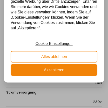
gezielte Werbung über Dritte anzuzeigen. Erfahren
Stil: Tiffany / klassisch / Bleiglas
Sie mehr darüber, wie wir Cookies verwenden und
wie Sie diese verwalten können, indem Sie auf
Eine kompakte und stimmungsvolle Tiffany-
„Cookie-Einstellungen“ klicken. Wenn Sie der
Tischlampe, die mit ihrem warmen Licht und ihrer
Verwendung von Cookies zustimmen, klicken Sie
handwerklichen Ausstrahlung jedem Raum mehr
auf „Akzeptieren“.
Gemütlichkeit verleiht.
Cookie-Einstellungen
Spezifikationen
Fassung
Alles ablehnen
E14
Akzeptieren
Material
Glas
Stromversorgung
230v