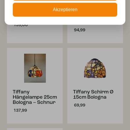
Tiffany
Tiffany
Akzeptieren
Hängelampe
Hängelampe
Bologna 25 – 97
Bologna 15cm –
Schnur
159,00
94,99
Tiffany
Tiffany Schirm Ø
Hängelampe 25cm
15cm Bologna
Bologna – Schnur
69,99
137,99