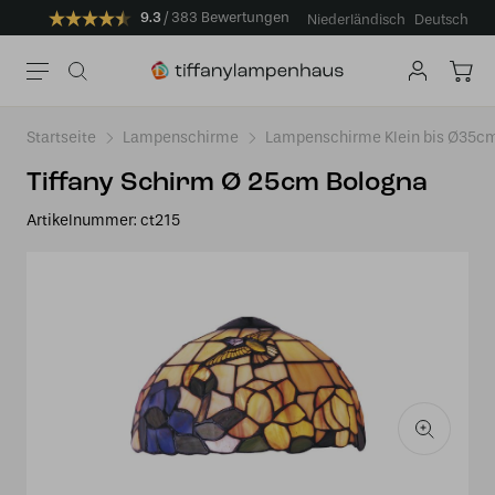
9.3
383 Bewertungen
Niederländisch
Deutsch
Startseite
Lampenschirme
Lampenschirme Klein bis Ø35c
Tiffany Schirm Ø 25cm Bologna
Artikelnummer:
ct215