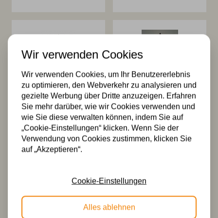
Wir verwenden Cookies
Wir verwenden Cookies, um Ihr Benutzererlebnis
zu optimieren, den Webverkehr zu analysieren und
Tiffany
Tiffany
gezielte Werbung über Dritte anzuzeigen. Erfahren
Tischlampe
Tischlampe
Sie mehr darüber, wie wir Cookies verwenden und
Bologna 15 – p39
Bologna 25 / P33
wie Sie diese verwalten können, indem Sie auf
124,99
194,99
„Cookie-Einstellungen“ klicken. Wenn Sie der
Verwendung von Cookies zustimmen, klicken Sie
auf „Akzeptieren“.
Cookie-Einstellungen
Alles ablehnen