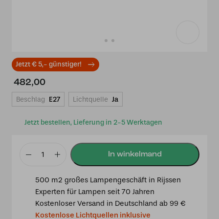
Jetzt € 5,- günstiger!
482,00
Beschlag
E27
Lichtquelle
Ja
Jetzt bestellen, Lieferung in 2-5 Werktagen
Tiffany
T-
500 m2 großes Lampengeschäft in Rijssen
Lampe
Experten für Lampen seit 70 Jahren
Fallingwater
Kostenloser Versand in Deutschland ab 99 €
Small
Kostenlose Lichtquellen inklusive
–