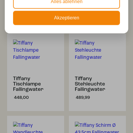
Alles ablehnen
Stehlampensockel
Lese/Stehleuchte
Fallingwater
Fallingwater
199,90
379,99
Akzeptieren
Tiffany
Tiffany
Tischlampe
Stehleuchte
Fallingwater
Fallingwater
448,00
489,99