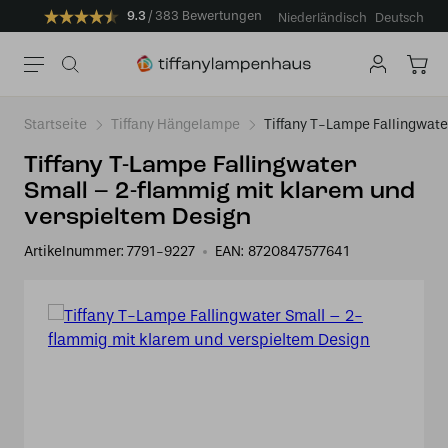
9.3
383 Bewertungen
Niederländisch
Deutsch
Startseite
Tiffany Hängelampe
Tiffany T-Lampe Fallingwate
Tiffany T-Lampe Fallingwater
Small – 2-flammig mit klarem und
verspieltem Design
Artikelnummer:
7791-9227
EAN:
8720847577641