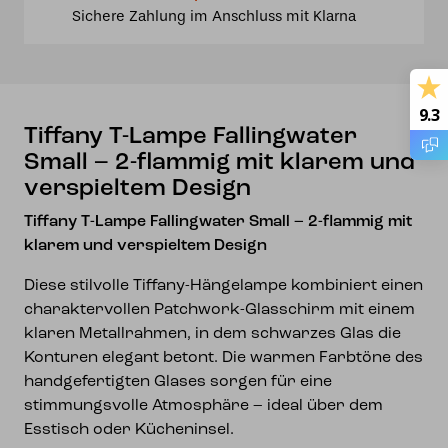
Sichere Zahlung im Anschluss mit Klarna
2-
flammig
mit
klarem
9.3
und
Tiffany T-Lampe Fallingwater
verspieltem
Small – 2-flammig mit klarem und
Design
verspieltem Design
Menge
Tiffany T-Lampe Fallingwater Small – 2-flammig mit
klarem und verspieltem Design
Diese stilvolle Tiffany-Hängelampe kombiniert einen
charaktervollen Patchwork-Glasschirm mit einem
klaren Metallrahmen, in dem schwarzes Glas die
Konturen elegant betont. Die warmen Farbtöne des
handgefertigten Glases sorgen für eine
stimmungsvolle Atmosphäre – ideal über dem
Esstisch oder Kücheninsel.