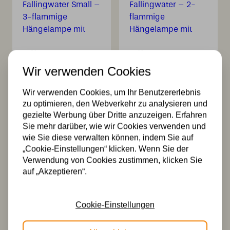
Tiffany T-Lampe
Tiffany T-Lampe
Fallingwater Small
Fallingwater – 2-
Wir verwenden Cookies
– 3-flammige
flammige
Hängelampe mit
Hängelampe mit
charaktervollem
Charakter
Wir verwenden Cookies, um Ihr Benutzererlebnis
Glasdesign
zu optimieren, den Webverkehr zu analysieren und
730,00
647,00
gezielte Werbung über Dritte anzuzeigen. Erfahren
Sie mehr darüber, wie wir Cookies verwenden und
wie Sie diese verwalten können, indem Sie auf
„Cookie-Einstellungen“ klicken. Wenn Sie der
Verwendung von Cookies zustimmen, klicken Sie
auf „Akzeptieren“.
Cookie-Einstellungen
Tiffany
Tiffany