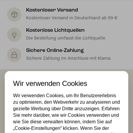
Kostenloser Versand
Kostenloser Versand in Deutschland ab 99 €
Kostenlose Lichtquellen
Die Bestellung umfasst die Lichtquelle
Sichere Online-Zahlung
Sichere Zahlung im Anschluss mit Klarna
Wir verwenden Cookies
Das könnte Ihnen auch gefallen
Wir verwenden Cookies, um Ihr Benutzererlebnis
zu optimieren, den Webverkehr zu analysieren und
gezielte Werbung über Dritte anzuzeigen. Erfahren
Sie mehr darüber, wie wir Cookies verwenden und
wie Sie diese verwalten können, indem Sie auf
„Cookie-Einstellungen“ klicken. Wenn Sie der