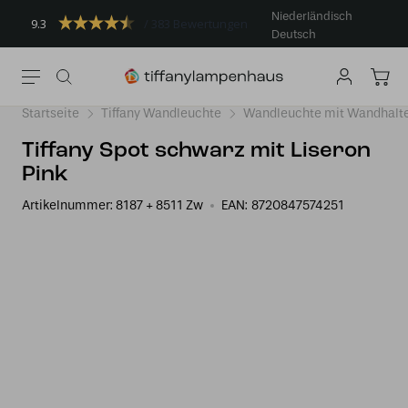
Niederländisch
9.3
383 Bewertungen
Deutsch
Startseite
Tiffany Wandleuchte
Wandleuchte mit Wandhalt
Tiffany Spot schwarz mit Liseron
Pink
Artikelnummer:
8187 + 8511 Zw
EAN:
8720847574251