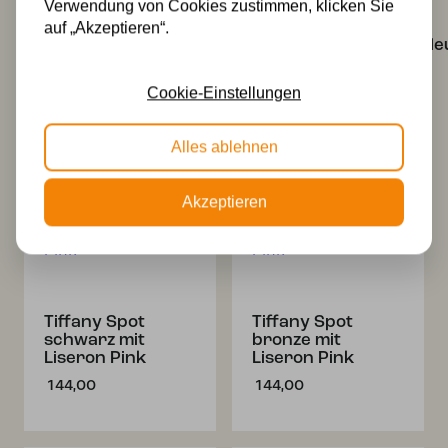
Verwendung von Cookies zustimmen, klicken Sie
Tiffany Slim
Tiffany
auf „Akzeptieren“.
Tischlampe
Wandleuchte/Deckenle
schwarz mit
Lovely Liseron
Liseron Pink
Pink
Cookie-Einstellungen
166,00
208,00
Alles ablehnen
Akzeptieren
Tiffany Spot
Tiffany Spot
schwarz mit
bronze mit
Liseron Pink
Liseron Pink
144,00
144,00