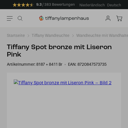
9.3
383 Bewertungen
Niederländisch
Deutsch
Startseite
Tiffany Wandleuchte
Wandleuchte mit Wandhalt
Tiffany Spot bronze mit Liseron
Pink
Artikelnummer:
8187 + 8411 Br
EAN:
8720847573735