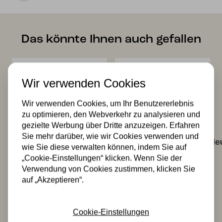
Das könnte Ihnen auch gefallen
Wir verwenden Cookies
Wir verwenden Cookies, um Ihr Benutzererlebnis
zu optimieren, den Webverkehr zu analysieren und
gezielte Werbung über Dritte anzuzeigen. Erfahren
Tiffany Slim
Tiffany
Sie mehr darüber, wie wir Cookies verwenden und
Tischlampe
Wandleuchte/Deckenle
wie Sie diese verwalten können, indem Sie auf
schwarz mit
Lovely Liseron
„Cookie-Einstellungen“ klicken. Wenn Sie der
Liseron Pink
Pink
Verwendung von Cookies zustimmen, klicken Sie
166,00
208,00
auf „Akzeptieren“.
Cookie-Einstellungen