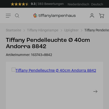
9.3
383 Bewertungen
Niederländisch
Deutsch
Startseite
Tiffany Hängelampe
Uplighter
Tiffany Pendel
Tiffany Pendelleuchte Ø 40cm
Andorra 8842
Artikelnummer:
163743+8842