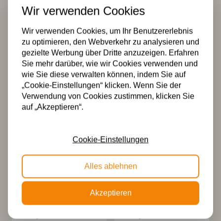
Wir verwenden Cookies
Wir verwenden Cookies, um Ihr Benutzererlebnis
Tiffany
Tiffany-
zu optimieren, den Webverkehr zu analysieren und
Deckenleuchte
Deckenleuchte
gezielte Werbung über Dritte anzuzeigen. Erfahren
Andorra – C2
Andorra Lose 40 /
Sie mehr darüber, wie wir Cookies verwenden und
96
369,00
wie Sie diese verwalten können, indem Sie auf
339,99
„Cookie-Einstellungen“ klicken. Wenn Sie der
Verwendung von Cookies zustimmen, klicken Sie
auf „Akzeptieren“.
Cookie-Einstellungen
Alles ablehnen
Tiffany
Tiffany
Akzeptieren
Deckenleuchte
Tischlampe
Andorra 40/ Flow
Andorra / P4
345,00
429,99