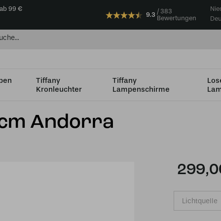
 ab 99 €
Nie
383
9.3
Bewertungen
Deu
mpen
Tiffany
Tiffany
Los
Kronleuchter
Lampenschirme
Lam
36 bis Ø49 cm
Tiffany Schirm Ø 40cm Andorra
0cm Andorra
299,0
Lichtquelle