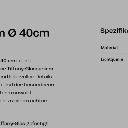
Spezifik
rm Ø 40cm
Material
Lichtquelle
 40 cm
ist ein
er Tiffany-Glasschirm
nd liebevollen Details.
vs und der besonderen
chirm sowohl
tet zu einem echten
ffany-Glas
gefertigt