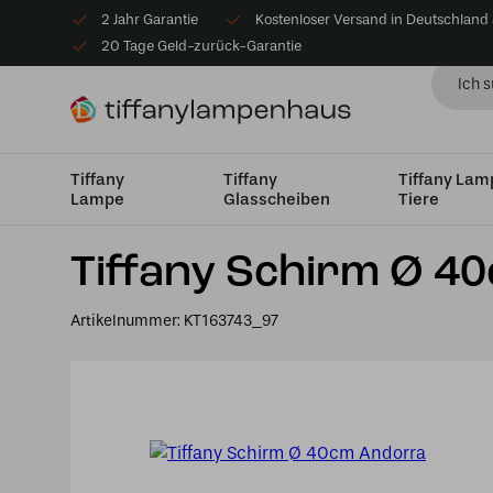
2 Jahr Garantie
Kostenloser Versand in Deutschland
20 Tage Geld-zurück-Garantie
Tiffany
Tiffany
Tiffany La
Lampe
Glasscheiben
Tiere
Startseite
Lampenschirme
Lampenschirme Medium Ø
Tiffany Schirm Ø 4
Artikelnummer:
KT163743_97