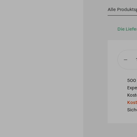
Alle Produkts
Die Liefe
Tiffany
Schirm
Ø
500 
40cm
Expe
Andorra
Kost
Menge
Kost
Sich