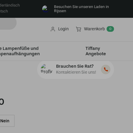
derländisch
Besuchen Sie unseren Laden in
Rijssen
tsch
Login
Warenkorb
0
e Lampenfüße und
Tiffany
penaufhängungen
Angebote
Brauchen Sie Rat?
Kontaktieren Sie uns!
0
Nein