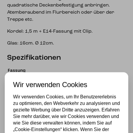
quadratische Deckenbefestigung anbringen.
Atemberaubend im Flurbereich oder über der
Treppe etc.
Kordel: 1,5 m + E14-Fassung mit Clip.
Glas: 16cm. Ø 12cm.
Spezifikationen
Fassung
E27
Wir verwenden Cookies
Marke
Wir verwenden Cookies, um Ihr Benutzererlebnis
zu optimieren, den Webverkehr zu analysieren und
Art Deco Trade
gezielte Werbung über Dritte anzuzeigen. Erfahren
Sie mehr darüber, wie wir Cookies verwenden und
Material
wie Sie diese verwalten können, indem Sie auf
Glas
„Cookie-Einstellungen“ klicken. Wenn Sie der