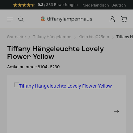
9.3
383 Bewertungen
Niederländisch
Deutsch
Startseite
Tiffany Hängelampe
Klein bis Ø25cm
Tiffany 
Tiffany Hängeleuchte Lovely
Flower Yellow
Artikelnummer:
8104-8230