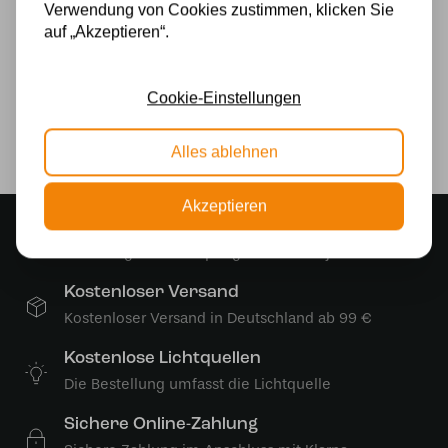
Verwendung von Cookies zustimmen, klicken Sie
Stromversorgung
auf „Akzeptieren“.
230v
Cookie-Einstellungen
Lichtquelle
Ja
Alles ablehnen
Akzeptieren
Stimmungsvoller Showroom
500 m2 großes Lampengeschäft in Rijssen
Kostenloser Versand
Kostenloser Versand in Deutschland ab 99 €
Kostenlose Lichtquellen
Die Bestellung umfasst die Lichtquelle
Sichere Online-Zahlung