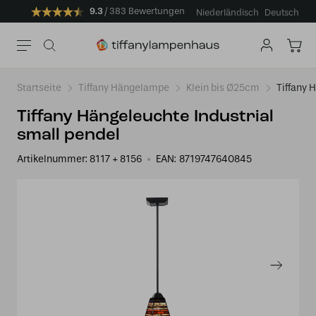
9.3
383 Bewertungen
Niederländisch
Deutsch
Startseite
Tiffany Hängelampe
Klein bis Ø25cm
Tiffany 
Tiffany Hängeleuchte Industrial
small pendel
Artikelnummer:
8117 + 8156
EAN:
8719747640845