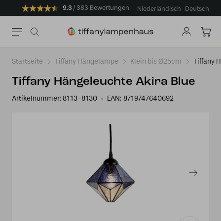
9.3
383 Bewertungen
Niederländisch
Deutsch
Startseite
Tiffany Hängelampe
Klein bis Ø25cm
Tiffany 
Tiffany Hängeleuchte Akira Blue
Artikelnummer:
8113-8130
EAN:
8719747640692