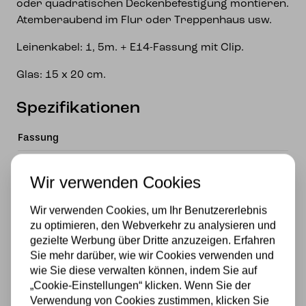
oder quadratischen Deckenbefestigung montieren.
Atemberaubend im Flur oder Treppenhaus usw.
Leinenkabel: 1, 5m. + E14-Fassung mit Clip.
Glas: 15 x 20 cm.
Spezifikationen
Fassung
E14
Wir verwenden Cookies
Marke
Wir verwenden Cookies, um Ihr Benutzererlebnis
Art Deco Trade
zu optimieren, den Webverkehr zu analysieren und
gezielte Werbung über Dritte anzuzeigen. Erfahren
Material
Sie mehr darüber, wie wir Cookies verwenden und
Glas
wie Sie diese verwalten können, indem Sie auf
„Cookie-Einstellungen“ klicken. Wenn Sie der
Stromversorgung
Verwendung von Cookies zustimmen, klicken Sie