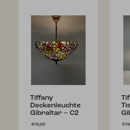
Tiffany
Ti
Deckenleuchte
Ti
Gibraltar – C2
Gi
419,00
519