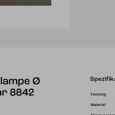
Spezifik
elampe Ø
ar 8842
Fassung
Material