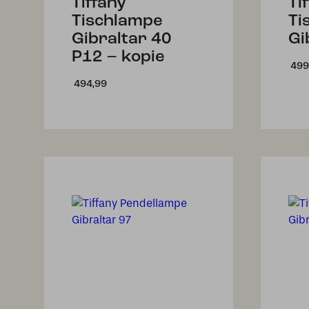
Tiffany
Ti
Tischlampe
Ti
Gibraltar 40
Gi
P12 – kopie
499
494,99