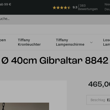
 ab 99 €
Nie
383
9.3
Bewertungen
Deu
mpen
Tiffany
Tiffany
Los
Kronleuchter
Lampenschirme
Lam
Hängelampe Ø 40cm Gibraltar 8842
 Ø 40cm Gibraltar 8842
465,0
Beschlag
E