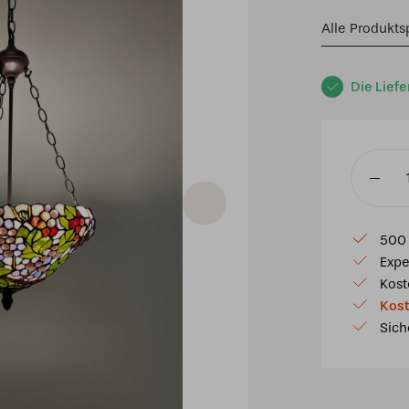
Alle Produkts
Die Liefe
Tiffany
Hängel
Ø
500 
40cm
Expe
Gibraltar
Kost
8842
Kost
Menge
Sich