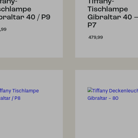
ffany-
Tiffany-
schlampe
Tischlampe
braltar 40 / P9
Gibraltar 40 
P7
,99
479,99