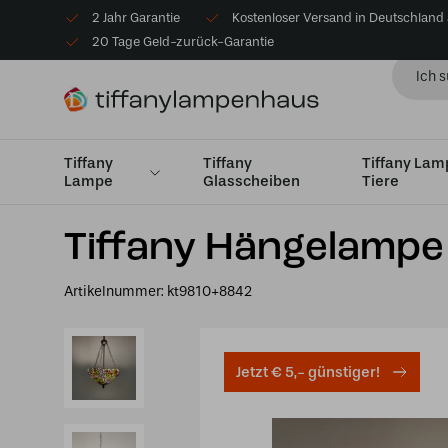
2 Jahr Garantie
Kostenloser Versand in Deutschland
20 Tage Geld-zurück-Garantie
Tiffany
Tiffany
Tiffany La
Lampe
Glasscheiben
Tiere
Startseite
Tiffany Hängelampe
Uplighter
Tiffany 
Tiffany Hängelampe
Artikelnummer:
kt9810+8842
Jetzt € 5,- günstiger!