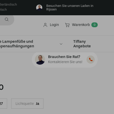
derländisch
Besuchen Sie unseren Laden in
Rijssen
tsch
Login
Warenkorb
0
e Lampenfüße und
Tiffany
penaufhängungen
Angebote
Brauchen Sie Rat?
Kontaktieren Sie uns!
0
27
Lichtquelle
Ja