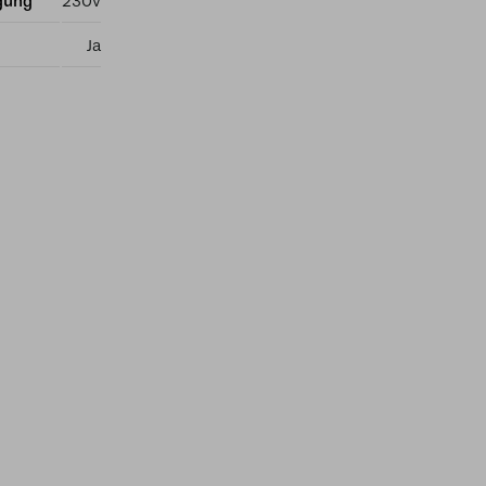
gung
230v
Ja