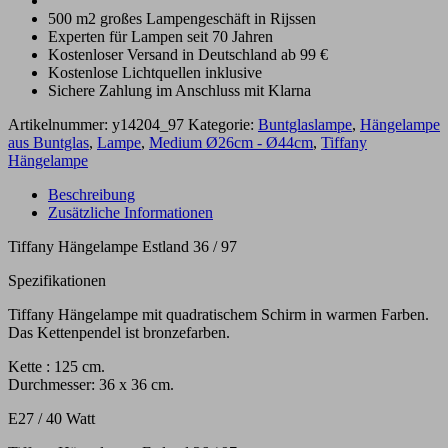
500 m2 großes Lampengeschäft in Rijssen
Experten für Lampen seit 70 Jahren
Kostenloser Versand in Deutschland ab 99 €
Kostenlose Lichtquellen inklusive
Sichere Zahlung im Anschluss mit Klarna
Artikelnummer:
y14204_97
Kategorie:
Buntglaslampe
,
Hängelampe
aus Buntglas
,
Lampe
,
Medium Ø26cm - Ø44cm
,
Tiffany
Hängelampe
Beschreibung
Zusätzliche Informationen
Tiffany Hängelampe Estland 36 / 97
Spezifikationen
Tiffany Hängelampe mit quadratischem Schirm in warmen Farben.
Das Kettenpendel ist bronzefarben.
Kette : 125 cm.
Durchmesser: 36 x 36 cm.
E27 / 40 Watt