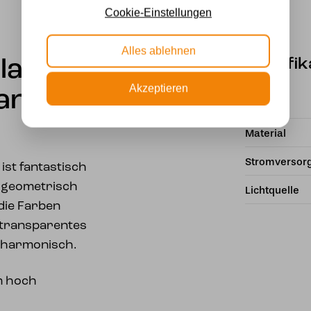
Cookie-Einstellungen
Alles ablehnen
Spezifik
elampe
Akzeptieren
an
Marke
Material
Stromversor
ist fantastisch
s geometrisch
Lichtquelle
die Farben
 transparentes
r harmonisch.
m hoch