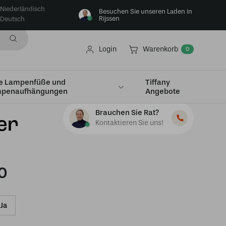
Niederländisch
Besuchen Sie unseren Laden in
Rijssen
Deutsch
Login
Warenkorb
0
e Lampenfüße und
Tiffany
penaufhängungen
Angebote
Brauchen Sie Rat?
er
Kontaktieren Sie uns!
0
Ja