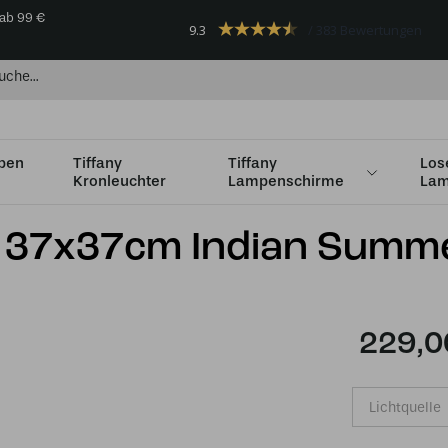
 ab 99 €
9.3
383 Bewertungen
mpen
Tiffany
Tiffany
Los
Kronleuchter
Lampenschirme
Lam
4cm
Tiffany Hängelampe 37x37cm Indian Summer
e 37x37cm Indian Summ
229,0
Lichtquelle