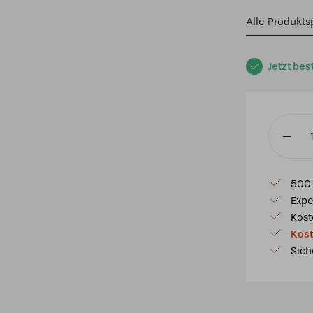
Alle Produkts
Jetzt bes
Tiffany
Hängel
37x37c
500 
Indian
Expe
Summer
Kost
Menge
Kost
Sich