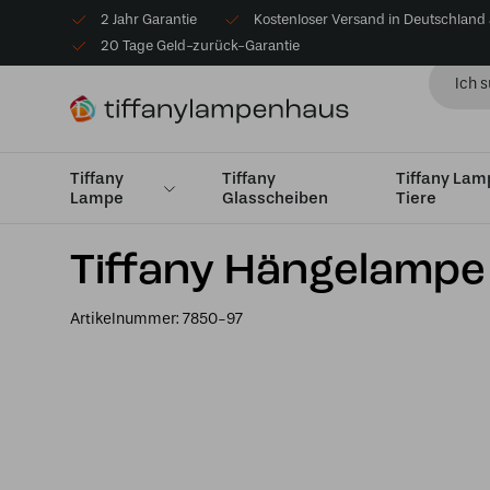
2 Jahr Garantie
Kostenloser Versand in Deutschland
20 Tage Geld-zurück-Garantie
Tiffany
Tiffany
Tiffany La
Lampe
Glasscheiben
Tiere
Startseite
Tiffany Hängelampe
Medium Ø26cm - Ø4
Tiffany Hängelamp
Artikelnummer:
7850-97