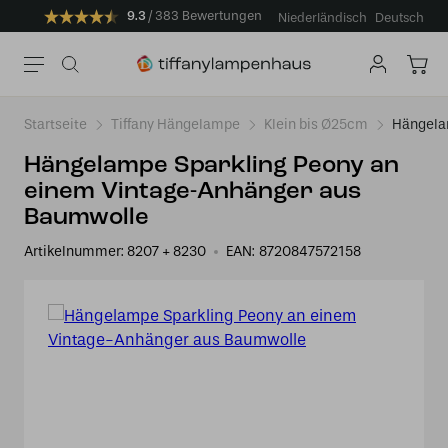
9.3
383 Bewertungen
Niederländisch
Deutsch
Startseite
Tiffany Hängelampe
Klein bis Ø25cm
Hängela
Hängelampe Sparkling Peony an
einem Vintage-Anhänger aus
Baumwolle
Artikelnummer:
8207 + 8230
EAN:
8720847572158