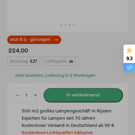
Jetzt € 5,- günstiger!
224,00
9.3
Beschlag
E27
Lichtquelle
Ja
Jetzt bestellen, Lieferung in 6 Werktagen
Hängelampe
Sparkling
500 m2 großes Lampengeschäft in Rijssen
Peony
Experten für Lampen seit 70 Jahren
an
Kostenloser Versand in Deutschland ab 99 €
einem
Kostenlose Lichtquellen inklusive
Vintage-