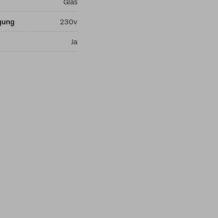
Glas
gung
230v
Ja