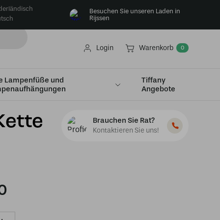
derländisch
Besuchen Sie unseren Laden in
Rijssen
tsch
Login
Warenkorb
0
e Lampenfüße und
Tiffany
penaufhängungen
Angebote
Kette
Brauchen Sie Rat?
Kontaktieren Sie uns!
0