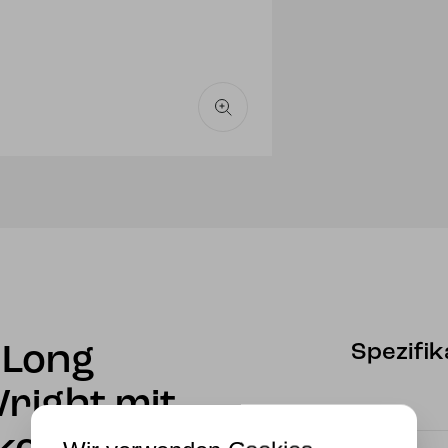
Kette
am
Deckenb
Menge
Spezifik
o Long
right mit
Marke