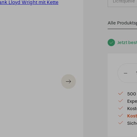
Lichtquelle
Alle Produkts
Jetzt bes
3
x
Tiffany
500 
So
Expe
Long
Kost
Frank
Kost
Lloyd
Sich
Wright
mit