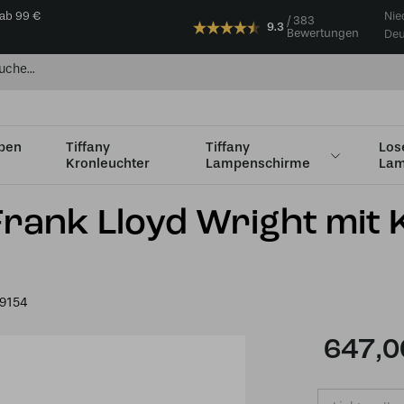
 ab 99 €
Nie
383
9.3
Bewertungen
Deu
mpen
Tiffany
Tiffany
Los
Kronleuchter
Lampenschirme
Lam
ight mit Kette am Deckenbalken
Frank Lloyd Wright mit 
9154
647,0