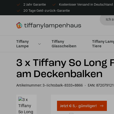
2 Jahr Garantie
Kostenloser Versand in Deutschland
20 Tage Geld-zurück-Garantie
Tiffany
Tiffany
Tiffany La
Lampe
Glasscheiben
Tiere
Startseite
Lampe
3 x Tiffany So Long Frank Lloyd Wr
3 x Tiffany So Long 
am Deckenbalken
Artikelnummer:
3-lichtsbalk-8333+8866
EAN:
872079121
Jetzt € 5,- günstiger!