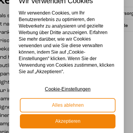
kenbalken
Wir verwenden Cookies
Material
Wir verwenden Cookies, um Ihr
Stromversor
 als schlankes
Benutzererlebnis zu optimieren, den
st nach dem
Lichtquelle
Webverkehr zu analysieren und gezielte
rank Lloyd Wright
Werbung über Dritte anzuzeigen. Erfahren
Sie mehr darüber, wie wir Cookies
trischen Formen und
verwenden und wie Sie diese verwalten
ekannt ist. Die
können, indem Sie auf „Cookie-
nd horizontalen Linien
Einstellungen“ klicken. Wenn Sie der
Verwendung von Cookies zustimmen, klicken
utlich sichtbar. Die
Sie auf „Akzeptieren“.
apanische Laterne, was
right unter anderem
Cookie-Einstellungen
ur inspiriert wurde.
 flammend grünem Glas
Alles ablehnen
eignet zum Aufhängen in
 einem Treppenhaus. Gut
Akzeptieren
-Lampen und dem Frank
erie Geometric.