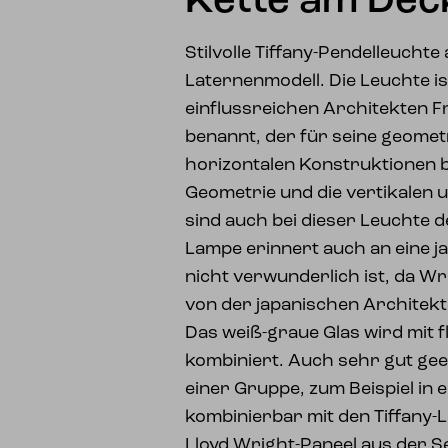
Kette am Dec
Stilvolle Tiffany-Pendelleuchte
Laternenmodell. Die Leuchte i
einflussreichen Architekten F
benannt, der für seine geome
horizontalen Konstruktionen b
Geometrie und die vertikalen u
sind auch bei dieser Leuchte de
Lampe erinnert auch an eine j
nicht verwunderlich ist, da W
von der japanischen Architekt
Das weiß-graue Glas wird mit
kombiniert. Auch sehr gut ge
einer Gruppe, zum Beispiel in
kombinierbar mit den Tiffany
Lloyd Wright-Paneel aus der S