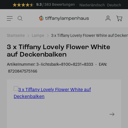
9.3
383 Bewertungen
Niederländisch
Deutsch
Startseite
Lampe
3 x Tiffany Lovely Flower White auf Decke
3 x Tiffany Lovely Flower White
auf Deckenbalken
Artikelnummer:
3-lichtsbalk+8100+8231+8333
EAN:
8720847575166