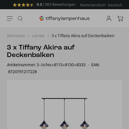
9.3
383 Bewertungen
Niederländisch
Deutsch
Startseite
Lampe
3 x Tiffany Akira auf Deckenbalken
3 x Tiffany Akira auf
Deckenbalken
Artikelnummer:
3-lichts+8113+8130+8333
EAN:
8720791217228