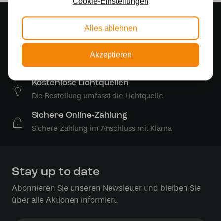
Cookie-Einstellungen
Stimmungsvoller Showroom
Alles ablehnen
500 m2 großes Lampengeschäft in Rijssen
Kostenloser Versand
Akzeptieren
Kostenloser Versand in Deutschland ab 99 €
Kostenlose Lichtquellen
Die Bestellung umfasst die Lichtquelle
Sichere Online-Zahlung
Sichere Zahlung im Anschluss mit Klarna
Stay up to date
Abonnieren Sie unseren Newsletter und bleiben Sie
über alle Aktionen informiert.