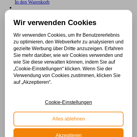
In den Warenkorb
Wir verwenden Cookies
Tiffany Tischlampe / Skulptur Ballade of a Bird Lovely
Flower Purple
Wir verwenden Cookies, um Ihr Benutzererlebnis
zu optimieren, den Webverkehr zu analysieren und
€
256,69
Incl. BTW
gezielte Werbung über Dritte anzuzeigen. Erfahren
In den Warenkorb
Sie mehr darüber, wie wir Cookies verwenden und
wie Sie diese verwalten können, indem Sie auf
„Cookie-Einstellungen“ klicken. Wenn Sie der
Verwendung von Cookies zustimmen, klicken Sie
Tiffany Tischlampe / Skulptur Ballade of a Bird Lovely
auf „Akzeptieren“.
Flower Yellow
€
256,69
Incl. BTW
In den Warenkorb
Cookie-Einstellungen
Alles ablehnen
Tiffany Tischlampe / Skulptur Ballade of a Bird Tender
Poppy
Akzeptieren