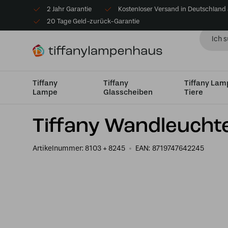
2 Jahr Garantie
Kostenloser Versand in Deutschland
20 Tage Geld-zurück-Garantie
Tiffany
Tiffany
Tiffany La
Lampe
Glasscheiben
Tiere
Startseite
Tiffany Wandleuchte
Wandleuchte mit Wan
Tiffany Wandleuchte
Artikelnummer:
8103 + 8245
EAN:
8719747642245