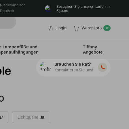
Niederländisch
Besuchen Sie unseren Laden in
Rijssen
Deutsch
Login
Warenkorb
0
e Lampenfüße und
Tiffany
penaufhängungen
Angebote
Brauchen Sie Rat?
le
Kontaktieren Sie uns!
0
27
Lichtquelle
Ja