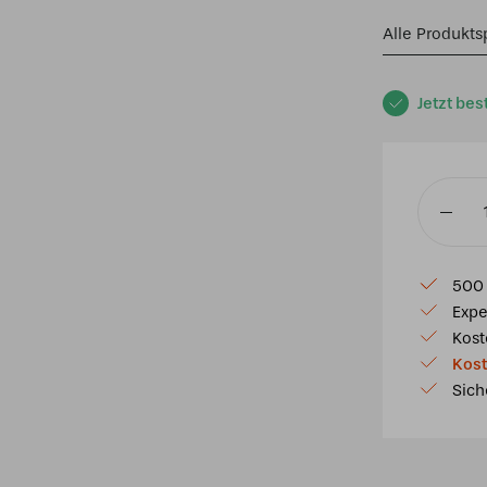
Alle Produkts
Jetzt bes
Tiffany
Wandleu
mit
500 
Lovely
Expe
Flower
Kost
Purple
Kost
Menge
Sich