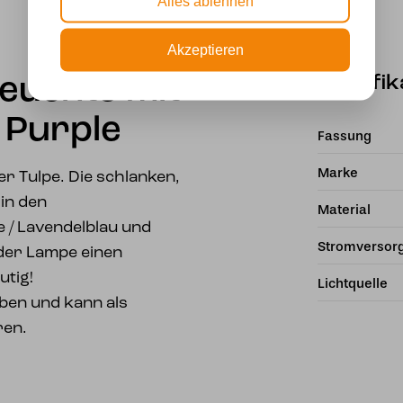
Alles ablehnen
Akzeptieren
Spezifik
euchte mit
 Purple
Fassung
Marke
er Tulpe. Die schlanken,
in den
Material
 / Lavendelblau und
Stromversor
der Lampe einen
tig!
Lichtquelle
ben und kann als
ren.