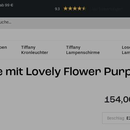
 ab 99 €
9.3
383 Bewertungen
mpen
Tiffany
Tiffany
Los
Kronleuchter
Lampenschirme
Lam
dhalterung
Tiffany Wandleuchte mit Lovely Flower Purple
 mit Lovely Flower Purp
154,0
Beschlag
E