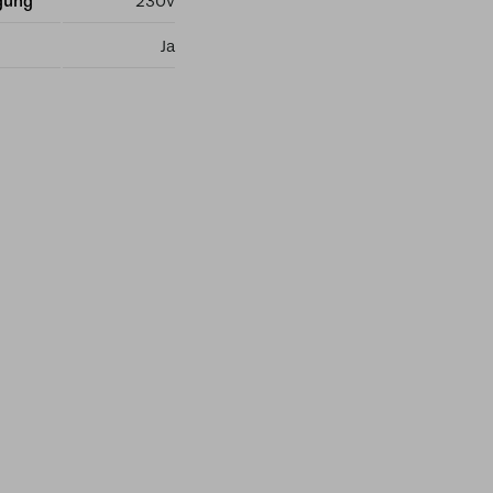
gung
230v
Ja