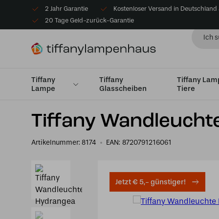
2 Jahr Garantie
Kostenloser Versand in Deutschland
20 Tage Geld-zurück-Garantie
Tiffany
Tiffany
Tiffany La
Lampe
Glasscheiben
Tiere
Startseite
Tiffany Wandleuchte
Wandleuchte Schale
Tiffany Wandleucht
Artikelnummer:
8174
EAN:
8720791216061
Jetzt € 5,- günstiger!