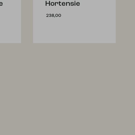
e
Hortensie
238,00