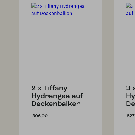
2 x Tiffany
3 
Hydrangea auf
Hy
Deckenbalken
De
506,00
827