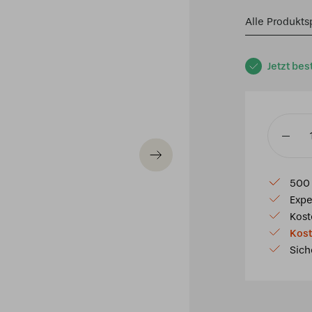
Alle Produkts
Jetzt bes
Tiffany
Wandleu
Hydrang
500 
Menge
Expe
Kost
Kost
Sich