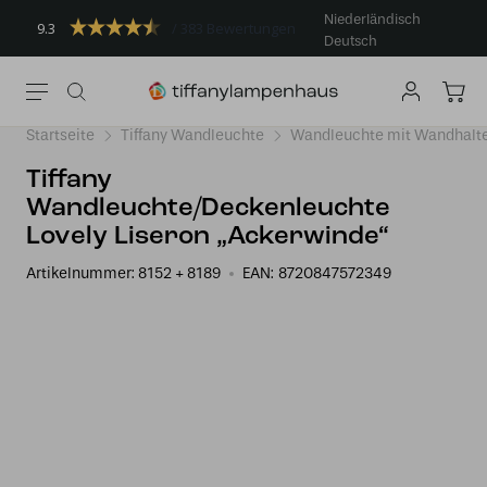
Niederländisch
9.3
383 Bewertungen
Deutsch
Startseite
Tiffany Wandleuchte
Wandleuchte mit Wandhalt
Tiffany
Wandleuchte/Deckenleuchte
Lovely Liseron „Ackerwinde“
Artikelnummer:
8152 + 8189
EAN:
8720847572349