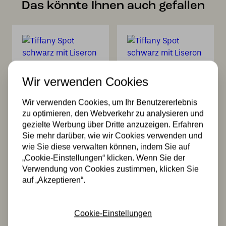
Das könnte Ihnen auch gefallen
Wir verwenden Cookies
Tiffany Spot
Tiffany Spot
Wir verwenden Cookies, um Ihr Benutzererlebnis
schwarz mit
schwarz mit
zu optimieren, den Webverkehr zu analysieren und
Liseron
Liseron
gezielte Werbung über Dritte anzuzeigen. Erfahren
„Ackerwinde“
„Ackerwinde“
Sie mehr darüber, wie wir Cookies verwenden und
151,00
151,00
wie Sie diese verwalten können, indem Sie auf
„Cookie-Einstellungen“ klicken. Wenn Sie der
Verwendung von Cookies zustimmen, klicken Sie
auf „Akzeptieren“.
Cookie-Einstellungen