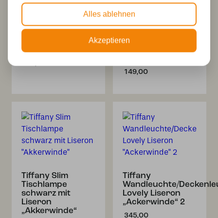
Alles ablehnen
Tiffany Spot
Tiffany
bronze mit
Wandlampe
Akzeptieren
Liseron
schwarz mit
„Ackerwinde“
Liseron
„Akkerwinde“
151,00
149,00
Tiffany Slim
Tiffany
Tischlampe
Wandleuchte/Deckenle
schwarz mit
Lovely Liseron
Liseron
„Ackerwinde“ 2
„Akkerwinde“
345,00