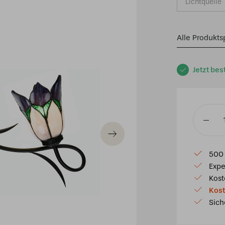
Lichtquelle
Alle Produkts
Jetzt bes
Tiffany
Wandleu
Lovely
500 
Flower
Expe
Purple
Kost
Menge
Kost
Sich