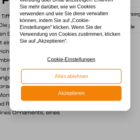
 Purple
Material
Sie mehr darüber, wie wir Cookies
verwenden und wie Sie diese verwalten
Stromversor
 Tiffany-Lampe, die zu
können, indem Sie auf „Cookie-
. Die geschwungene
Lichtquelle
Einstellungen“ klicken. Wenn Sie der
ßen Schattierungen
Verwendung von Cookies zustimmen, klicken
Sie auf „Akzeptieren“.
t einem farbenfrohen
chtungsstil als auch
Cookie-Einstellungen
mbiniert werden. Die
he mit der Leuchte
Alles ablehnen
angebracht weden: an
bracht werden. Die
Akzeptieren
Montage der Leuchte in
nd Richtung. Sehr gut
eines Ornaments, eines