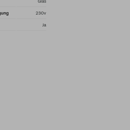
Glas
gung
230v
Ja