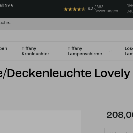
 ab 99 €
Nie
383
9.3
Bewertungen
Deu
mpen
Tiffany
Tiffany
Los
Kronleuchter
Lampenschirme
Lam
dhalterung
Tiffany Wandleuchte/Deckenleuchte Lovely Flower Pur
e/Deckenleuchte Lovely
208,0