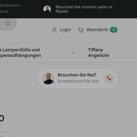
derländisch
Besuchen Sie unseren Laden in
Rijssen
tsch
Login
Warenkorb
0
e Lampenfüße und
Tiffany
penaufhängungen
Angebote
ple
Brauchen Sie Rat?
Kontaktieren Sie uns!
0