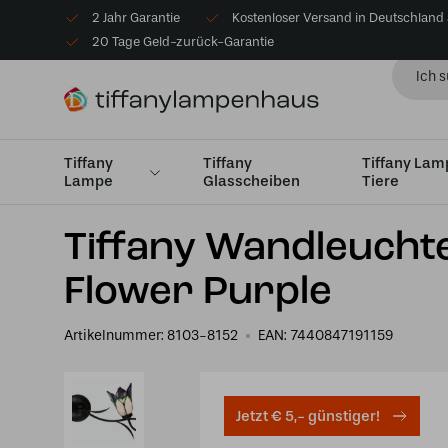
2 Jahr Garantie
Kostenloser Versand in Deutschland
20 Tage Geld-zurück-Garantie
Tiffany
Tiffany
Tiffany La
Lampe
Glasscheiben
Tiere
Startseite
Tiffany Wandleuchte
Wandleuchte mit Wan
Tiffany Wandleucht
Flower Purple
Artikelnummer:
8103-8152
EAN:
7440847191159
Jetzt € 5,- günstiger!