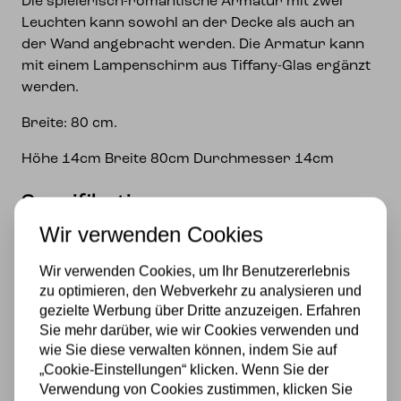
Die spielerisch-romantische Armatur mit zwei
Leuchten kann sowohl an der Decke als auch an
der Wand angebracht werden. Die Armatur kann
mit einem Lampenschirm aus Tiffany-Glas ergänzt
werden.
Breite: 80 cm.
Höhe 14cm Breite 80cm Durchmesser 14cm
Spezifikationen
Wir verwenden Cookies
Marke
Wir verwenden Cookies, um Ihr Benutzererlebnis
Art Deco Trade
zu optimieren, den Webverkehr zu analysieren und
Material
gezielte Werbung über Dritte anzuzeigen. Erfahren
Sie mehr darüber, wie wir Cookies verwenden und
Glas
wie Sie diese verwalten können, indem Sie auf
„Cookie-Einstellungen“ klicken. Wenn Sie der
Stromversorgung
Verwendung von Cookies zustimmen, klicken Sie