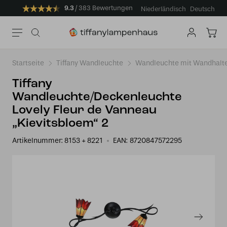
9.3
383 Bewertungen
Niederländisch
Deutsch
Startseite
Tiffany Wandleuchte
Wandleuchte mit Wandhalt
Tiffany
Wandleuchte/Deckenleuchte
Lovely Fleur de Vanneau
„Kievitsbloem“ 2
Artikelnummer:
8153 + 8221
EAN:
8720847572295