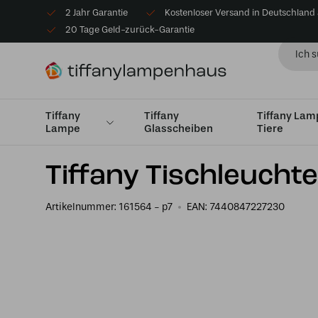
2 Jahr Garantie
Kostenloser Versand in Deutschland
20 Tage Geld-zurück-Garantie
Tiffany
Tiffany
Tiffany La
Lampe
Glasscheiben
Tiere
Startseite
Tiffany Tischlampe
Tischlampen Medium 
Tiffany Tischleucht
Artikelnummer:
161564 - p7
EAN:
7440847227230