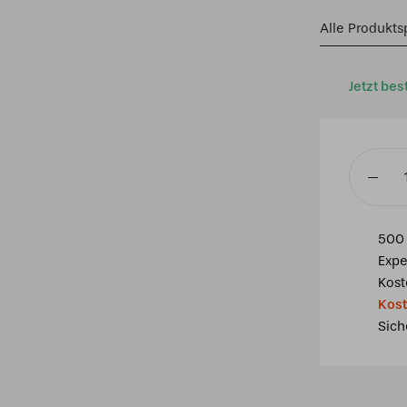
Alle Produkts
Jetzt bes
Tiffany
Tischleu
Hummin
500 
40
Expe
-
Kost
P7
Kost
Menge
Sich