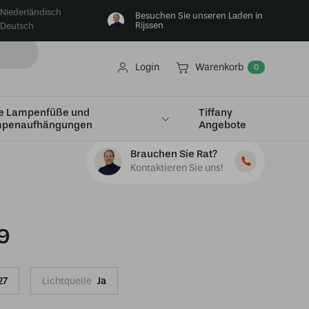
Niederländisch
Besuchen Sie unseren Laden in
Rijssen
Deutsch
Login
Warenkorb
0
e Lampenfüße und
Tiffany
penaufhängungen
Angebote
Brauchen Sie Rat?
Kontaktieren Sie uns!
9
27
Lichtquelle
Ja