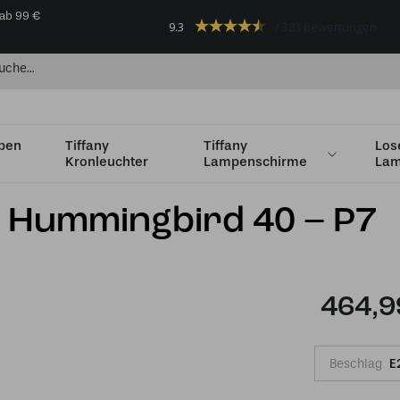
 ab 99 €
9.3
383 Bewertungen
mpen
Tiffany
Tiffany
Los
Kronleuchter
Lampenschirme
Lam
Ø36 - Ø49cm
Tiffany Tischleuchte Hummingbird 40 – P7
e Hummingbird 40 – P7
464,9
Beschlag
E