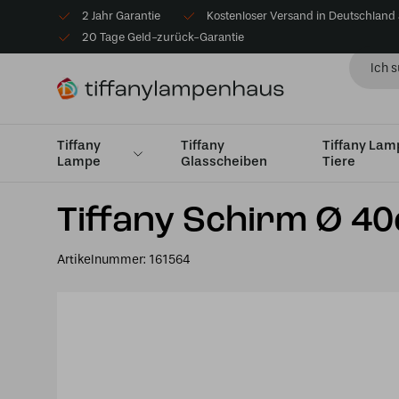
2 Jahr Garantie
Kostenloser Versand in Deutschland
20 Tage Geld-zurück-Garantie
Tiffany
Tiffany
Tiffany La
Lampe
Glasscheiben
Tiere
Startseite
Lampenschirme
Lampenschirme Medium Ø
Tiffany Schirm Ø 
Artikelnummer:
161564