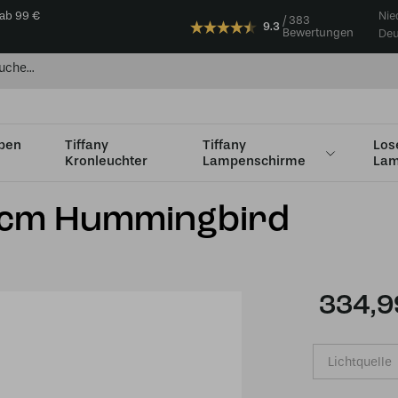
 ab 99 €
Nie
383
9.3
Bewertungen
Deu
mpen
Tiffany
Tiffany
Los
Kronleuchter
Lampenschirme
Lam
36 bis Ø49 cm
Tiffany Schirm Ø 40cm Hummingbird
40cm Hummingbird
334,9
Lichtquelle