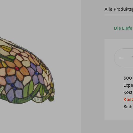
Alle Produkts
Die Liefe
Tiffany
Schirm
Ø
500 
40cm
Expe
Hummin
Kost
Menge
Kost
Sich