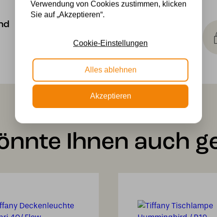
Verwendung von Cookies zustimmen, klicken
Sie auf „Akzeptieren“.
Kostenlose
nd
Lichtquellen
Die Bestellung umfasst die
Cookie-Einstellungen
Lichtquelle
Alles ablehnen
Akzeptieren
önnte Ihnen auch ge