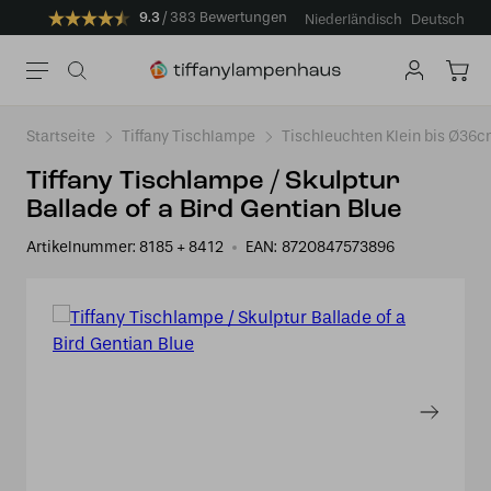
9.3
383 Bewertungen
Niederländisch
Deutsch
Startseite
Tiffany Tischlampe
Tischleuchten Klein bis Ø36
Tiffany Tischlampe / Skulptur
Ballade of a Bird Gentian Blue
Artikelnummer:
8185 + 8412
EAN:
8720847573896