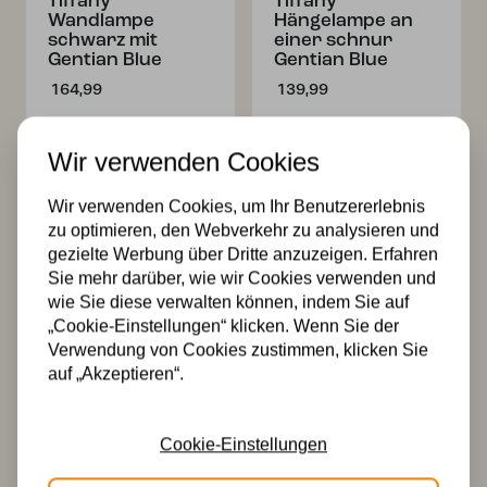
Tiffany
Tiffany
Wandlampe
Hängelampe an
schwarz mit
einer schnur
Gentian Blue
Gentian Blue
164,99
139,99
Wir verwenden Cookies
Wir verwenden Cookies, um Ihr Benutzererlebnis
zu optimieren, den Webverkehr zu analysieren und
gezielte Werbung über Dritte anzuzeigen. Erfahren
Sie mehr darüber, wie wir Cookies verwenden und
wie Sie diese verwalten können, indem Sie auf
2 x Tiffany
3 x Tiffany
„Cookie-Einstellungen“ klicken. Wenn Sie der
Gentian Blue auf
Gentian Blue auf
Verwendung von Cookies zustimmen, klicken Sie
Deckenbalken
Deckenbalken
auf „Akzeptieren“.
329,99
469,99
Cookie-Einstellungen