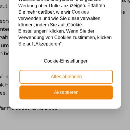
Stromversor
Werbung über Dritte anzuzeigen. Erfahren
baut wurde.
Sie mehr darüber, wie wir Cookies
Lichtquelle
verwenden und wie Sie diese verwalten
e schwülen gelben
können, indem Sie auf „Cookie-
ntem Glas mit
Einstellungen“ klicken. Wenn Sie der
rahmt. Das Ganze ist
Verwendung von Cookies zustimmen, klicken
Sie auf „Akzeptieren“.
umgeben, der die
in berühmtes Design als
Cookie-Einstellungen
.
Alles ablehnen
uf einem Tisch, im
k hoch oder niedrig
Akzeptieren
es!
Wärme ausstrahlt. Liebe