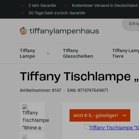
2 Jahr Garantie
Kostenloser Versand in Deutschland
20 Tage Geld-zurück-Garantie
Tiffany
Tiffany
Tiffany La
Lampe
Glasscheiben
Tiere
Startseite
Lampe
Tiffany Tischlampe „Shine a Light“
Tiffany Tischlampe „
Artikelnummer:
8167
EAN:
8719747649671
Jetzt € 5,- günstiger!