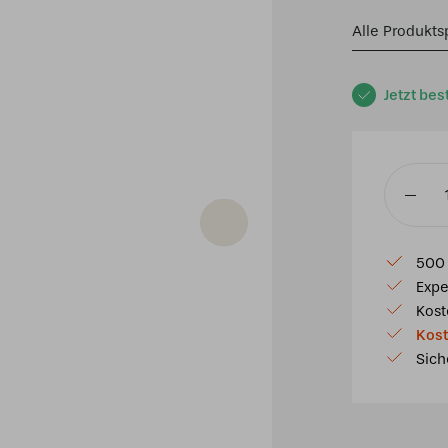
Alle Produkts
Jetzt bes
Tiffany
Tischla
"Shine
500 
a
Expe
Light"
Kost
Menge
Kost
Sich