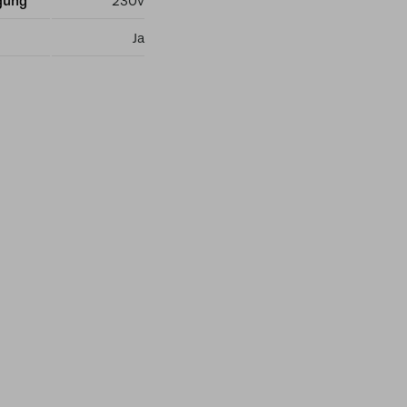
gung
230v
Ja