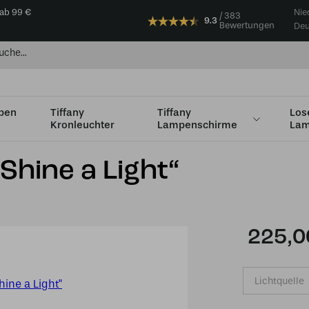
 ab 99 €
Nie
383
9.3
Bewertungen
Deu
mpen
Tiffany
Tiffany
Los
Kronleuchter
Lampenschirme
Lam
Shine a Light“
225,0
Lichtquelle