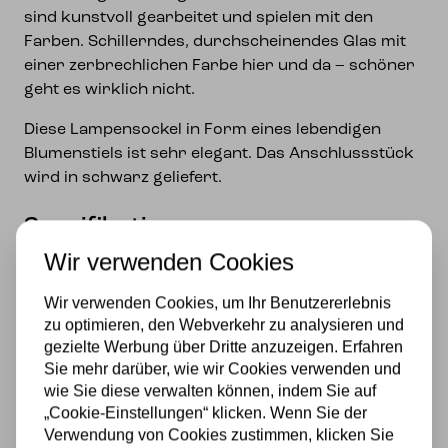
sind kunstvoll gearbeitet und spielen mit den
Farben. Schillerndes, durchscheinendes Glas mit
einer zerbrechlichen Farbe hier und da – schöner
geht es wirklich nicht.
Diese Lampensockel in Form eines lebendigen
Blumenstiels ist sehr elegant. Das Anschlussstück
wird in schwarz geliefert.
Spezifikationen
Wir verwenden Cookies
Marke
Wir verwenden Cookies, um Ihr Benutzererlebnis
Art Deco Trade
zu optimieren, den Webverkehr zu analysieren und
Material
gezielte Werbung über Dritte anzuzeigen. Erfahren
Sie mehr darüber, wie wir Cookies verwenden und
Glas
wie Sie diese verwalten können, indem Sie auf
„Cookie-Einstellungen“ klicken. Wenn Sie der
Stromversorgung
Verwendung von Cookies zustimmen, klicken Sie