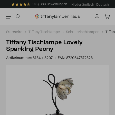
9.3
383 Bewertungen
Niederländisch
Deutsch
Startseite
Tiffany Tischlampe
Schreibtischlampen
Tiffa
Tiffany Tischlampe Lovely
Sparklng Peony
Artikelnummer:
8154 + 8207
EAN:
8720847572523