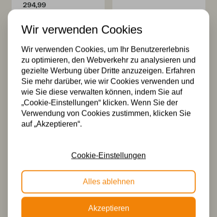
294,99
Wir verwenden Cookies
Wir verwenden Cookies, um Ihr Benutzererlebnis
zu optimieren, den Webverkehr zu analysieren und
gezielte Werbung über Dritte anzuzeigen. Erfahren
Sie mehr darüber, wie wir Cookies verwenden und
wie Sie diese verwalten können, indem Sie auf
„Cookie-Einstellungen“ klicken. Wenn Sie der
Tiffany
Tiffany
Verwendung von Cookies zustimmen, klicken Sie
Deckenleuchte Ø
Hängelampe
auf „Akzeptieren“.
45cm Yesterday/
Yesterday
80
45/8842
269,99
335,00
Cookie-Einstellungen
Alles ablehnen
Akzeptieren