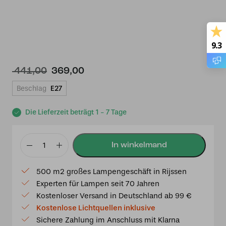
9.3
Ursprünglicher
Aktueller
441,00
369,00
Preis
Preis
Beschlag
E27
war:
ist:
€ 441,00
€ 369,00.
Die Lieferzeit beträgt 1 - 7 Tage
Tiffany
Stehleuchte
500 m2 großes Lampengeschäft in Rijssen
Elza
Experten für Lampen seit 70 Jahren
165cm
Kostenloser Versand in Deutschland ab 99 €
3-
Kostenlose Lichtquellen inklusive
Licht
Sichere Zahlung im Anschluss mit Klarna
Yesterday