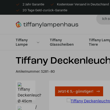
2 Jahr Garantie
Kostenloser Versand in Deutschland
20 Tage Geld-zurück-Garantie
Tiffany
Tiffany
Tiffany La
Lampe
Glasscheiben
Tiere
Startseite
Tiffany Deckenlampe
Deckenleuchte Mediu
Tiffany Deckenleuc
Artikelnummer:
5281-80
Jetzt € 5,- günstiger!