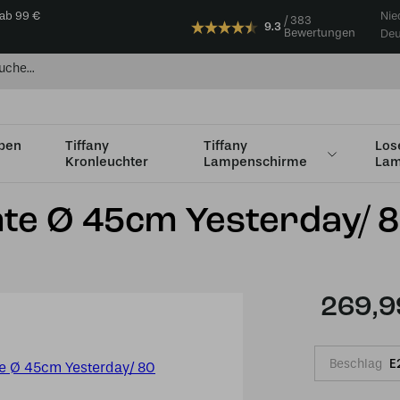
 ab 99 €
Nie
383
9.3
Bewertungen
Deu
mpen
Tiffany
Tiffany
Los
Kronleuchter
Lampenschirme
Lam
m Ø 35 bis Ø 49 cm
Tiffany Deckenleuchte Ø 45cm Yesterday/ 80
hte Ø 45cm Yesterday/ 
269,9
Beschlag
E