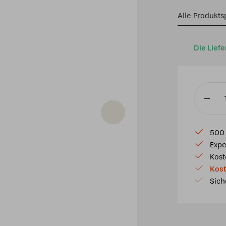
Alle Produkts
Die Liefe
Tiffany
Deckenl
Ø
500 
45cm
Expe
Yesterda
Kost
80
Kost
Menge
Sich