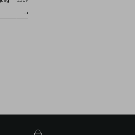
gung
230v
Ja