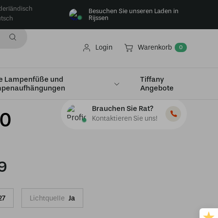
derländisch
Besuchen Sie unseren Laden in
Rijssen
tsch
Login
Warenkorb
0
e Lampenfüße und
Tiffany
penaufhängungen
Angebote
Brauchen Sie Rat?
80
Kontaktieren Sie uns!
9
27
Lichtquelle
Ja