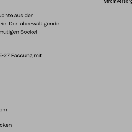
Stromversor
uchte aus der
ie. Der überwältigende
mutigen Sockel
E-27 Fassung mit
0cm
ücken