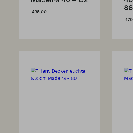
Madeira 40 – C2
40
88
435,00
479