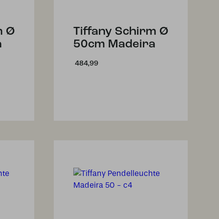
m Ø
Tiffany Schirm Ø
a
50cm Madeira
484,99