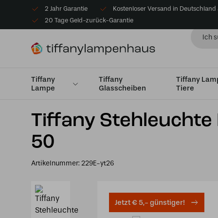
2 Jahr Garantie
Kostenloser Versand in Deutschland
20 Tage Geld-zurück-Garantie
Tiffany
Tiffany
Tiffany La
Lampe
Glasscheiben
Tiere
Startseite
Angebote
Tiffany Stehleuchte Elza 165cm 
Tiffany Stehleuchte
50
Artikelnummer:
229E-yt26
Jetzt € 5,- günstiger!