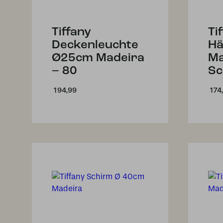
Tiffany
Ti
Deckenleuchte
Hä
Ø25cm Madeira
Ma
– 80
Sc
194,99
174