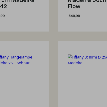
 cm Madeira
Madeira 50cm
42
Flow
,99
549,99