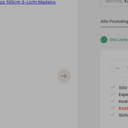
Beschlag
E
Alle Produkts
Die Liefe
Tiffany
Stehleu
Elza
500 
165cm
Expe
3-
Kost
Licht
Kost
Madeira
Sich
50
Menge