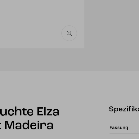
Spezifik
euchte Elza
t Madeira
Fassung