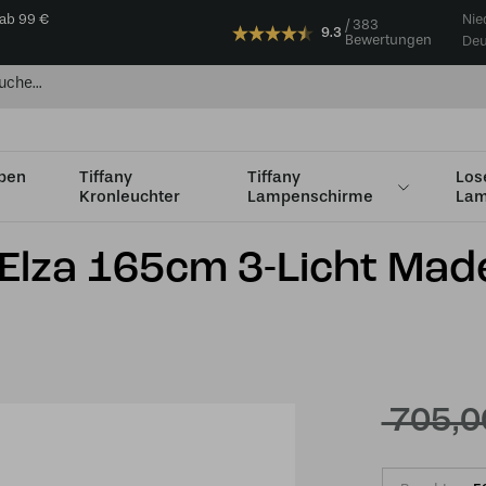
 ab 99 €
Nie
383
9.3
Bewertungen
Deu
mpen
Tiffany
Tiffany
Los
Kronleuchter
Lampenschirme
Lam
3-Licht Madeira 50
 Elza 165cm 3-Licht Mad
705,0