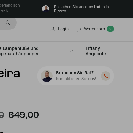
derländisch
Besuchen Sie unseren Laden in
Rijssen
tsch
Login
Warenkorb
0
e Lampenfüße und
Tiffany
penaufhängungen
Angebote
eira
Brauchen Sie Rat?
Kontaktieren Sie uns!
Ursprünglicher
Aktueller
0
649,00
Preis
Preis