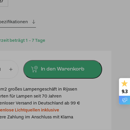
war:
ist:
27
€ 705,00
€ 649,00.
pezifikationen
rzeit beträgt 1 - 7 Tage
In den Warenkorb
chte
m2 großes Lampengeschäft in Rijssen
9.3
rten für Lampen seit 70 Jahren
enloser Versand in Deutschland ab 99 €
enlose Lichtquellen inklusive
ere Zahlung im Anschluss mit Klarna