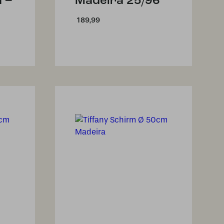
 –
Madeira 25/96
189,99