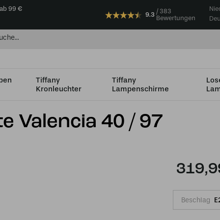
 ab 99 €
Nie
383
9.3
Bewertungen
Deu
mpen
Tiffany
Tiffany
Los
Kronleuchter
Lampenschirme
Lam
4cm
Tiffany Pendelleuchte Valencia 40 / 97
e Valencia 40 / 97
319,9
Beschlag
E