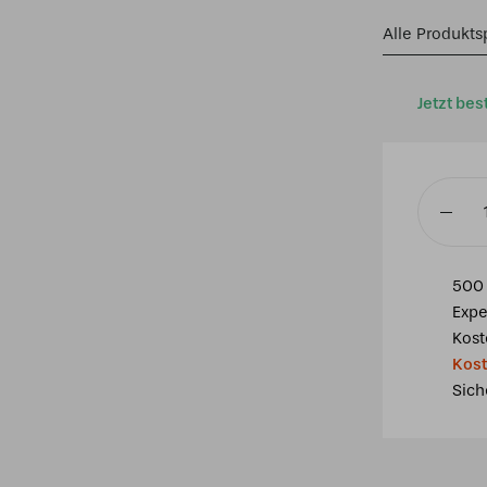
Alle Produkts
Jetzt bes
Tiffany
Pendell
Valencia
500 
40
Expe
/
Kost
97
Kost
Menge
Sich