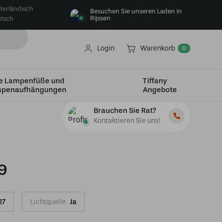
derländisch
Besuchen Sie unseren Laden in
Rijssen
tsch
Login
Warenkorb
0
e Lampenfüße und
Tiffany
penaufhängungen
Angebote
Brauchen Sie Rat?
Kontaktieren Sie uns!
9
27
Lichtquelle
Ja