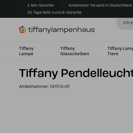
2 Jahr Garantie
Kostenloser Versand in Deutschland
20 Tage Geld-zurück-Garantie
Tiffany
Tiffany
Tiffany La
Lampe
Glasscheiben
Tiere
Startseite
Tiffany Hängelampe
Medium Ø26cm - Ø4
Tiffany Pendelleucht
Artikelnummer:
161513+97