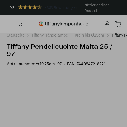
Niederländisch
9.3
383 Bewertungen
Deutsch
Startseite
Tiffany Hängelampe
Klein bis Ø25cm
Tiffany 
Tiffany Pendelleuchte Malta 25 /
97
Artikelnummer:
yt19 25cm-97
EAN:
7440847218221