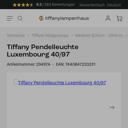
9.3
383 Bewertungen
Niederländisch
Deutsch
Startseite
Tiffany Hängelampe
Medium Ø26cm - Ø44cm
Tiffany Pendelleuchte
Luxembourg 40/97
Artikelnummer:
29497A
EAN:
7440847220231