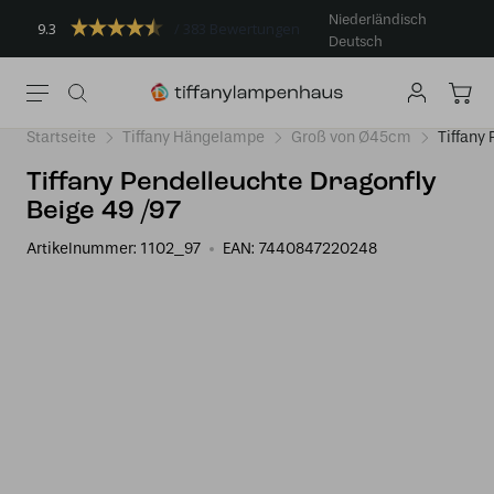
Niederländisch
9.3
383 Bewertungen
Deutsch
Startseite
Tiffany Hängelampe
Groß von Ø45cm
Tiffany
Tiffany Pendelleuchte Dragonfly
Beige 49 /97
Artikelnummer:
1102_97
EAN:
7440847220248