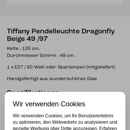
Tiffany Pendelleuchte Dragonfly
Beige 49 /97
Kette : 135 cm.
Durchmesser Schirm : 49 cm.
1 x E27 / 60 Watt oder Sparlampen (mitgeliefert).
Handgefertigt aus wunderschönes Glas
Spezifikationen
Wir verwenden Cookies
Fassung
Wir verwenden Cookies, um Ihr Benutzererlebnis
E27
zu optimieren, den Webverkehr zu analysieren und
Material
gezielte Werbung über Dritte anzuzeigen. Erfahren