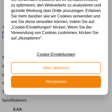
500 m2 großes Lampengeschäft in Rijssen
zu optimieren, den Webverkehr zu analysieren und
Experten für Lampen seit 70 Jahren
Kostenloser Versand in Deutschland ab 99 €
gezielte Werbung über Dritte anzuzeigen. Erfahren
Kostenlose Lichtquellen inklusive
Sie mehr darüber, wie wir Cookies verwenden und
Sichere Zahlung im Anschluss mit Klarna
wie Sie diese verwalten können, indem Sie auf
„Cookie-Einstellungen“ klicken. Wenn Sie der
Artikelnummer:
9201_97
Kategorie:
Buntglaslampe
,
Hängelampe
aus Buntglas
,
Lampe
,
Medium Ø26cm - Ø44cm
,
Tiffany
Verwendung von Cookies zustimmen, klicken Sie
Hängelampe
auf „Akzeptieren“.
Beschreibung
Zusätzliche Informationen
Cookie-Einstellungen
Tiffany Pendelleuchte Dragonfly 40 /97
Spezifikationen
Alles ablehnen
kommt mit LED-Beleuchtung
Akzeptieren
Vor 15:00 Uhr bestellt, am selben Tag versendet
Tiffany Pendelleuchte Dragonfly 40 /97
Spezifikationen
EAN