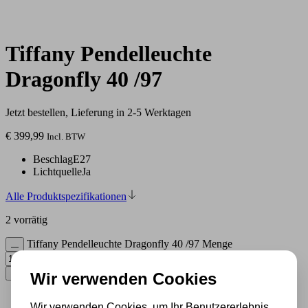
Tiffany Pendelleuchte
Dragonfly 40 /97
Jetzt bestellen, Lieferung in 2-5 Werktagen
€
399,99
Incl. BTW
Beschlag
E27
Lichtquelle
Ja
Alle Produktspezifikationen
2 vorrätig
Tiffany Pendelleuchte Dragonfly 40 /97 Menge
In den Warenkorb
Wir verwenden Cookies
Wir verwenden Cookies, um Ihr Benutzererlebnis