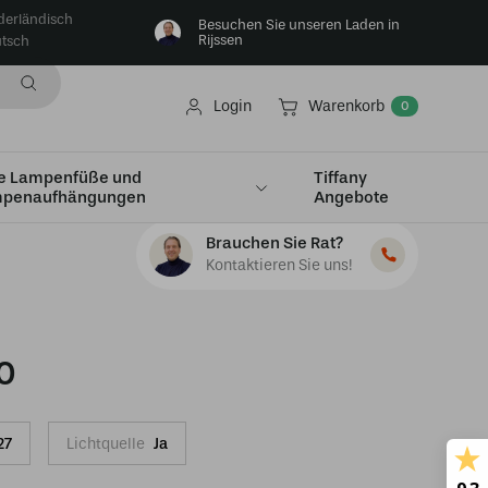
derländisch
Besuchen Sie unseren Laden in
Rijssen
tsch
Login
Warenkorb
0
e Lampenfüße und
Tiffany
penaufhängungen
Angebote
Brauchen Sie Rat?
Kontaktieren Sie uns!
0
27
Lichtquelle
Ja