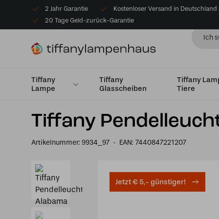
2 Jahr Garantie
Kostenloser Versand in Deutschland
20 Tage Geld-zurück-Garantie
Tiffany
Tiffany
Tiffany La
Lampe
Glasscheiben
Tiere
Startseite
Tiffany Hängelampe
Groß von Ø45cm
T
Tiffany Pendelleuch
Artikelnummer:
9934_97
EAN:
7440847221207
Jetzt € 5,- günstiger!