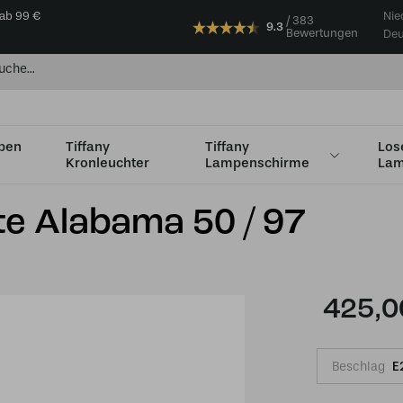
 ab 99 €
Nie
383
9.3
Bewertungen
Deu
mpen
Tiffany
Tiffany
Los
Kronleuchter
Lampenschirme
Lam
iffany Pendelleuchte Alabama 50 / 97
te Alabama 50 / 97
425,0
Beschlag
E