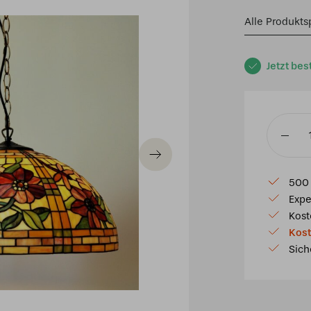
Alle Produkts
Jetzt bes
Tiffany
Pendell
Alabam
500 
50
Expe
/
Kost
97
Kost
Menge
Sich