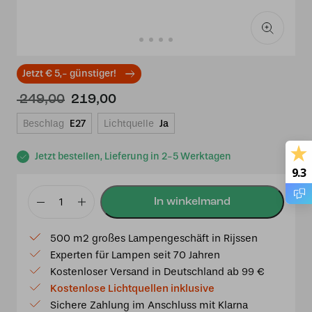
Jetzt € 5,- günstiger!
Ursprünglicher
Aktueller
249,00
219,00
Preis
Preis
Beschlag
E27
Lichtquelle
Ja
war:
ist:
€ 249,00
€ 219,00.
Jetzt bestellen, Lieferung in 2-5 Werktagen
9.3
Tiffany
Pendelleuchte
500 m2 großes Lampengeschäft in Rijssen
31cm
Experten für Lampen seit 70 Jahren
Dragonfly
Kostenloser Versand in Deutschland ab 99 €
Blau
Kostenlose Lichtquellen inklusive
Menge
Sichere Zahlung im Anschluss mit Klarna