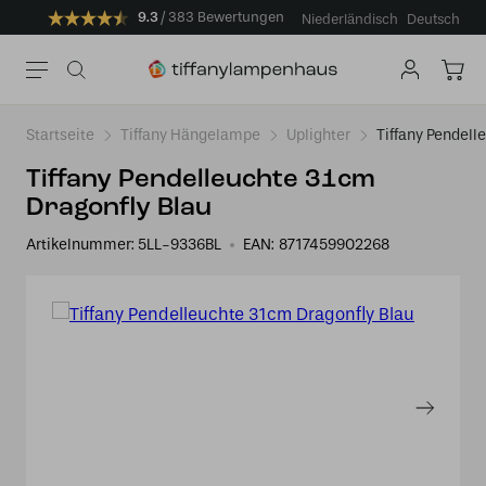
9.3
383 Bewertungen
Niederländisch
Deutsch
Startseite
Tiffany Hängelampe
Uplighter
Tiffany Pendell
Tiffany Pendelleuchte 31cm
Dragonfly Blau
Artikelnummer:
5LL-9336BL
EAN:
8717459902268